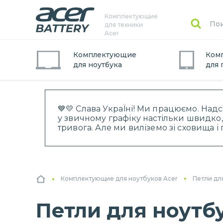
Комплектующие
для техники
Acer
Комплектующие
Ком
для
ноутбук
а
для
💙💛 Слава УкраЇні! Ми працюємо. Над
у звичному графіку настільки швидко,
тривога. Але ми виліземо зі сховища 
Комплектующие для ноутбуков Acer
Петли дл
Петли для ноутбу