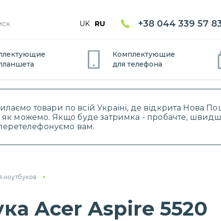
+38 044 339 57 8
UK
RU
плектующие
Комплектующие
планшет
а
для
телефон
а
силаємо товари по всій Україні, де відкрита Нова 
 як можемо. Якщо буде затримка - пробачте, швидше
і перетелефонуємо вам.
я ноутбуков
ка Acer Aspire 5520