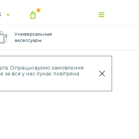
0
3
Универсальные
аксессуары
Пошта. Опрацьовуємо замовлення
 за все у нас лунає повітряна