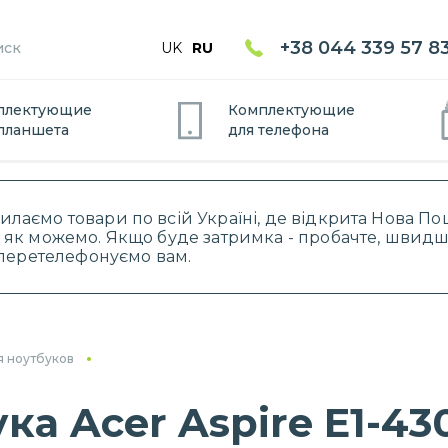
+38 044 339 57 8
UK
RU
плектующие
Комплектующие
планшет
а
для
телефон
а
силаємо товари по всій Україні, де відкрита Нова 
 як можемо. Якщо буде затримка - пробачте, швидше
і перетелефонуємо вам.
я ноутбуков
а Acer Aspire E1-430