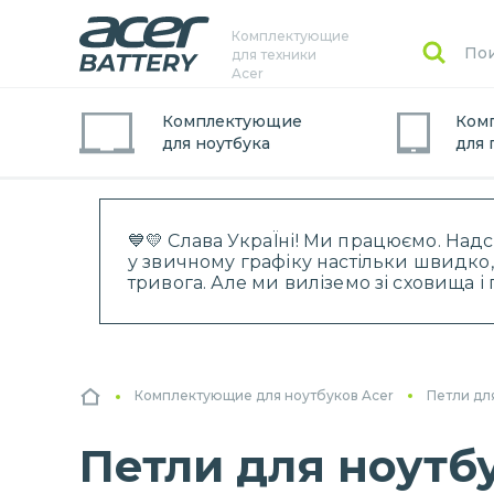
Комплектующие
для техники
Acer
Комплектующие
Ком
для
ноутбук
а
для
💙💛 Слава УкраЇні! Ми працюємо. Над
у звичному графіку настільки швидко,
тривога. Але ми виліземо зі сховища 
Комплектующие для ноутбуков Acer
Петли дл
Петли для ноутбук