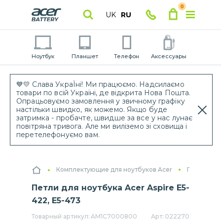
0
UK
RU
Ноутбук
Планшет
Телефон
Аксессуары
💙💛 Слава УкраЇні! Ми працюємо. Надсилаємо
товари по всій Україні, де відкрита Нова Пошта.
Опрацьовуємо замовлення у звичному графіку
настільки швидко, як можемо. Якщо буде
затримка - пробачте, швидше за все у нас лунає
повітряна тривога. Але ми виліземо зі сховища і
перетелефонуємо вам.
Комплектующие для ноутбуков Acer
Петли для
Петли для ноутбука Acer Aspire E5-
422, E5-473
Товарный артикул:
AM1C7000800
Арт:
022270