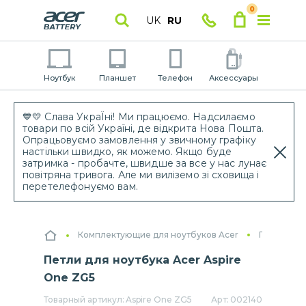
0
UK
RU
Ноутбук
Планшет
Телефон
Аксессуары
💙💛 Слава УкраЇні! Ми працюємо. Надсилаємо
товари по всій Україні, де відкрита Нова Пошта.
Опрацьовуємо замовлення у звичному графіку
настільки швидко, як можемо. Якщо буде
затримка - пробачте, швидше за все у нас лунає
повітряна тривога. Але ми виліземо зі сховища і
перетелефонуємо вам.
Комплектующие для ноутбуков Acer
Петли для
Петли для ноутбука Acer Aspire
One ZG5
Товарный артикул:
Aspire One ZG5
Арт:
002140