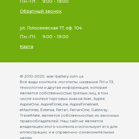
Пн.-Пт.
9:00 - 19:00
Обратный звонок
ул. Голосеевская 17, оф. 104
Пн.-Пт.
9:00 - 19:00
Карта
© 2010-2020. acer-battery.com.ua
Все виды контента: логотипы, названия ТМ и ТЗ,
технологии и другая информация, которая
является собственностью третьих лиц, в том
числе контент торговых знаков Acer, Aspire,
AspireOne, AspireTimeLine, AspireTimelineX,
eMachines, Extensa, Ferrari, FerrariOne, Gateway,
TravelMate, является собственностью их законных
правообладателей. Наш сайт не является
владельцем этого контента и использует его для
иллюстрации, и в справочно-ознакомительных
целях.