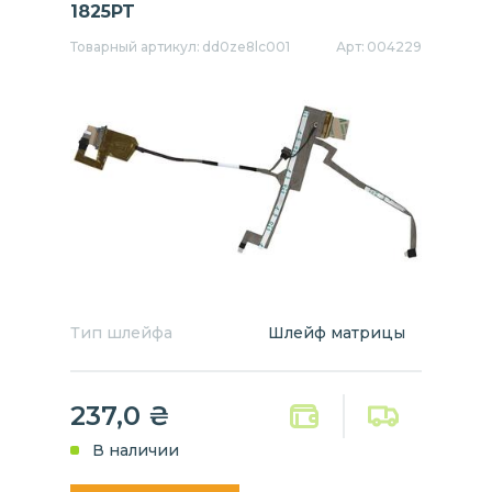
1825PT
Товарный артикул:
dd0ze8lc001
Арт:
004229
Тип шлейфа
Шлейф матрицы
237,0
₴
В наличии