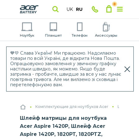
0
UK
RU
Ноутбук
Планшет
Телефон
Аксессуары
💙💛 Слава УкраЇні! Ми працюємо. Надсилаємо
товари по всій Україні, де відкрита Нова Пошта.
Опрацьовуємо замовлення у звичному графіку
настільки швидко, як можемо. Якщо буде
затримка - пробачте, швидше за все у нас лунає
повітряна тривога. Але ми виліземо зі сховища і
перетелефонуємо вам.
Комплектующие для ноутбуков Acer
Шлейфы дл
Шлейф матрицы для ноутбука
Acer Aspire 1420P, Шлейф Acer
Aspire 1420P, 1820PT, 1820PTZ,