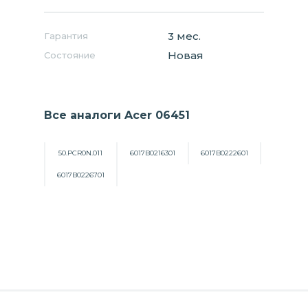
3 мес.
Гарантия
Новая
Состояние
Все аналоги Acer 06451
50.PCR0N.011
6017B0216301
6017B0222601
6017B0226701