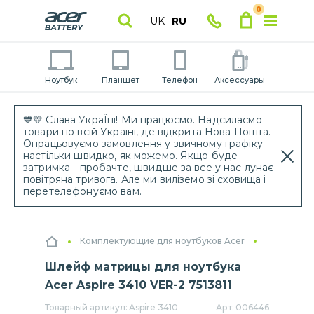
0
UK
RU
Ноутбук
Планшет
Телефон
Аксессуары
💙💛 Слава УкраЇні! Ми працюємо. Надсилаємо
товари по всій Україні, де відкрита Нова Пошта.
Опрацьовуємо замовлення у звичному графіку
настільки швидко, як можемо. Якщо буде
затримка - пробачте, швидше за все у нас лунає
повітряна тривога. Але ми виліземо зі сховища і
перетелефонуємо вам.
Комплектующие для ноутбуков Acer
Шлейф матрицы для ноутбука
Acer Aspire 3410 VER-2 7513811
Товарный артикул:
Aspire 3410
Арт:
006446