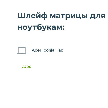
Шлейф матрицы для н
ноутбукам:
Acer Iconia Tab
A700