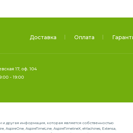
Доставка
Оплата
Гарант
евская 17, оф. 104
9:00 - 19:00
гии и другая информация, которая является собственностью
, AspireOne, AspireTimeLine, AspireTimelineX, eMachines, Extensa,