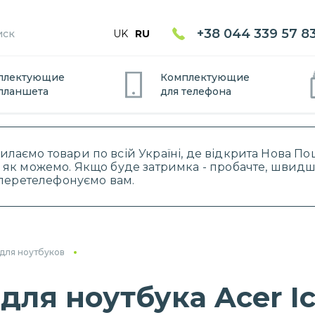
+38 044 339 57 8
UK
RU
плектующие
Комплектующие
планшет
а
для
телефон
а
силаємо товари по всій Україні, де відкрита Нова 
 як можемо. Якщо буде затримка - пробачте, швидше
і перетелефонуємо вам.
для ноутбуков
ля ноутбука Acer Ic