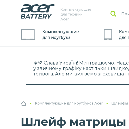
Комплектующие
для техники
Acer
Комплектующие
Ком
для
ноутбук
а
для
💙💛 Слава УкраЇні! Ми працюємо. Над
у звичному графіку настільки швидко,
тривога. Але ми виліземо зі сховища 
Комплектующие для ноутбуков Acer
Шлейфы 
Шлейф матрицы д