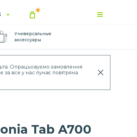
0
3
Универсальные
аксессуары
Пошта. Опрацьовуємо замовлення
 за все у нас лунає повітряна
onia Tab A700