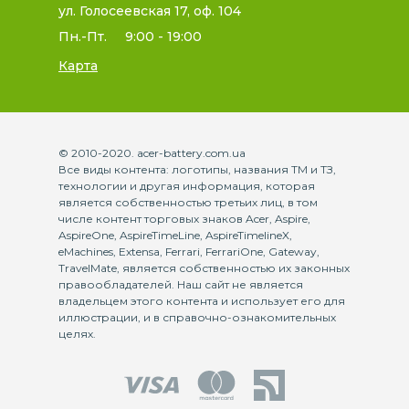
ул. Голосеевская 17, оф. 104
Пн.-Пт.
9:00 - 19:00
Карта
© 2010-2020. acer-battery.com.ua
Все виды контента: логотипы, названия ТМ и ТЗ,
технологии и другая информация, которая
является собственностью третьих лиц, в том
числе контент торговых знаков Acer, Aspire,
AspireOne, AspireTimeLine, AspireTimelineX,
eMachines, Extensa, Ferrari, FerrariOne, Gateway,
TravelMate, является собственностью их законных
правообладателей. Наш сайт не является
владельцем этого контента и использует его для
иллюстрации, и в справочно-ознакомительных
целях.