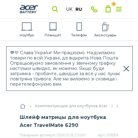
0
UK
RU
Ноутбук
Планшет
Телефон
Аксессуары
💙💛 Слава УкраЇні! Ми працюємо. Надсилаємо
товари по всій Україні, де відкрита Нова Пошта.
Опрацьовуємо замовлення у звичному графіку
настільки швидко, як можемо. Якщо буде
затримка - пробачте, швидше за все у нас лунає
повітряна тривога. Але ми виліземо зі сховища і
перетелефонуємо вам.
Комплектующие для ноутбуков Acer
Шлейфы дл
Шлейф матрицы для ноутбука
Acer TravelMate 6290
Товарный артикул:
DD0ZU1LC000
Арт:
011559