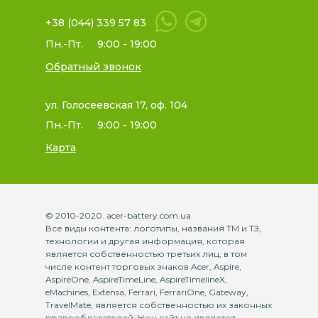
+38 (044) 339 57 83
Пн.-Пт.
9:00 - 19:00
Обратный звонок
ул. Голосеевская 17, оф. 104
Пн.-Пт.
9:00 - 19:00
Карта
© 2010-2020. acer-battery.com.ua
Все виды контента: логотипы, названия ТМ и ТЗ,
технологии и другая информация, которая
является собственностью третьих лиц, в том
числе контент торговых знаков Acer, Aspire,
AspireOne, AspireTimeLine, AspireTimelineX,
eMachines, Extensa, Ferrari, FerrariOne, Gateway,
TravelMate, является собственностью их законных
правообладателей. Наш сайт не является