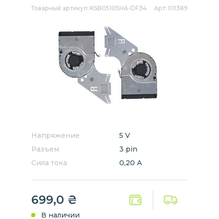
Товарный артикул:
KSB05105HA-DF34
Арт:
011389
Напряжение
5 V
Разъем
3 pin
Сила тока
0,20 А
699,0
₴
В наличии