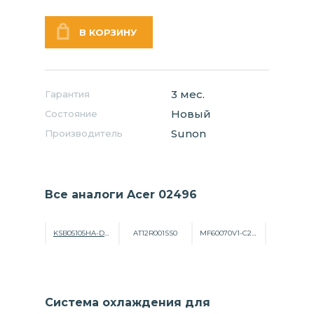
3 мес.
Гарантия
Новый
Состояние
Sunon
Производитель
Все аналоги Acer 02496
KSB05105HA-DF34
AT12R001SS0
MF60070V1-C250-G99
Система охлаждения для