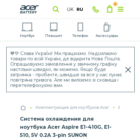
0
UK
RU
Ноутбук
Планшет
Телефон
Аксессуары
💙💛 Слава УкраЇні! Ми працюємо. Надсилаємо
товари по всій Україні, де відкрита Нова Пошта.
Опрацьовуємо замовлення у звичному графіку
настільки швидко, як можемо. Якщо буде
затримка - пробачте, швидше за все у нас лунає
повітряна тривога. Але ми виліземо зі сховища і
перетелефонуємо вам.
Комплектующие для ноутбуков Acer
Вентилято
Система охлаждения для
ноутбука Acer Aspire E1-410G, E1-
510, 5V 0.2A 3-pin SUNON