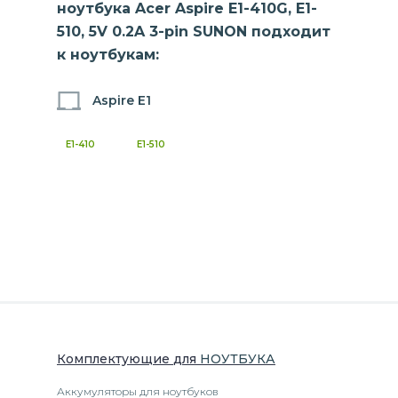
ноутбука Acer Aspire E1-410G, E1-
510, 5V 0.2A 3-pin SUNON подходит
к ноутбукам:
Aspire E1
E1-410
E1-510
Комплектующие
для
НОУТБУК
А
Аккумуляторы для ноутбуков