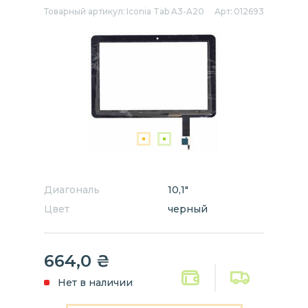
Товарный артикул:
Iconia Tab A3-A20
Арт:
012693
Диагональ
10,1"
Цвет
черный
664,0
₴
Нет в наличии