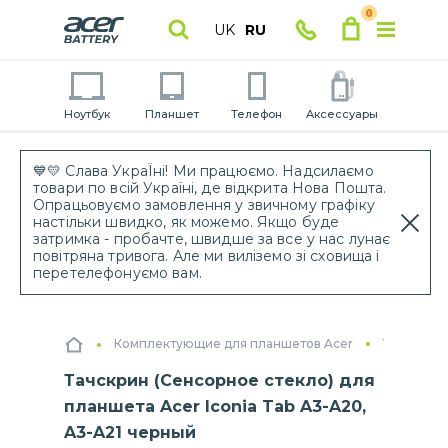
0
UK
RU
Ноутбук
Планшет
Телефон
Аксессуары
💙💛 Слава УкраЇні! Ми працюємо. Надсилаємо
товари по всій Україні, де відкрита Нова Пошта.
Опрацьовуємо замовлення у звичному графіку
настільки швидко, як можемо. Якщо буде
затримка - пробачте, швидше за все у нас лунає
повітряна тривога. Але ми виліземо зі сховища і
перетелефонуємо вам.
Комплектующие для планшетов Acer
Тачскрин
Тачскрин (Сенсорное стекло) для
планшета Acer Iconia Tab A3-A20,
A3-A21 черный