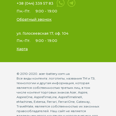
+38 (044) 339 57 83
Пн.-Пт.
9:00 - 19:00
Обратный звонок
ул. Голосеевская 17, оф. 104
Пн.-Пт.
9:00 - 19:00
Карта
© 2010-2020. acer-battery.com.ua
Все виды контента: логотипы, названия ТМ и ТЗ,
технологии и другая информация, которая
является собственностью третьих лиц, в том
числе контент торговых знаков Acer, Aspire,
AspireOne, AspireTimeLine, AspireTimelineX,
eMachines, Extensa, Ferrari, FerrariOne, Gateway,
TravelMate, является собственностью их законных
правообладателей. Наш сайт не является
владельцем этого контента и использует его для