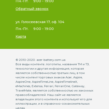
Пн.-Пт.
9:00 - 19:00
Обратный звонок
ул. Голосеевская 17, оф. 104
Пн.-Пт.
9:00 - 19:00
Карта
© 2010-2020. acer-battery.com.ua
Все виды контента: логотипы, названия ТМ и ТЗ,
технологии и другая информация, которая
является собственностью третьих лиц, в том
числе контент торговых знаков Acer, Aspire,
AspireOne, AspireTimeLine, AspireTimelineX,
eMachines, Extensa, Ferrari, FerrariOne, Gateway,
TravelMate, является собственностью их законных
правообладателей. Наш сайт не является
владельцем этого контента и использует его для
иллюстрации, и в справочно-ознакомительных
целях.