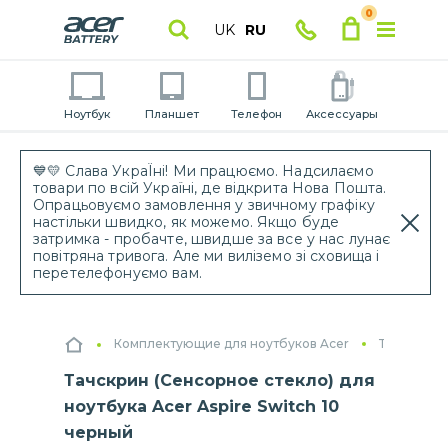
0
UK
RU
Ноутбук
Планшет
Телефон
Аксессуары
💙💛 Слава УкраЇні! Ми працюємо. Надсилаємо
товари по всій Україні, де відкрита Нова Пошта.
Опрацьовуємо замовлення у звичному графіку
настільки швидко, як можемо. Якщо буде
затримка - пробачте, швидше за все у нас лунає
повітряна тривога. Але ми виліземо зі сховища і
перетелефонуємо вам.
Комплектующие для ноутбуков Acer
Тачскрины
Тачскрин (Сенсорное стекло) для
ноутбука Acer Aspire Switch 10
черный