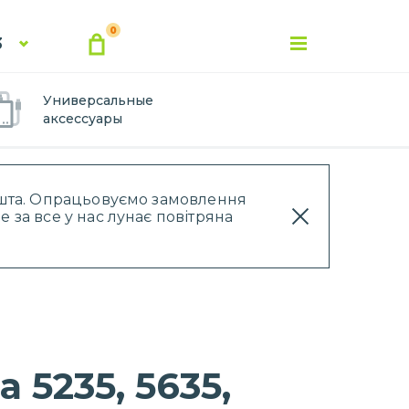
0
3
Универсальные
аксессуары
Пошта. Опрацьовуємо замовлення
 за все у нас лунає повітряна
 5235, 5635,