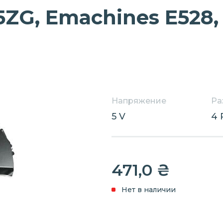
5ZG, Emachines E528, 
Напряжение
Ра
5 V
4 
471,0
₴
Нет в наличии