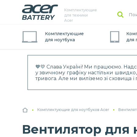
Комплектующие
для техники
Acer
Комплектующие
Ком
для
ноутбук
а
для
💙💛 Слава УкраЇні! Ми працюємо. Над
у звичному графіку настільки швидко,
тривога. Але ми виліземо зі сховища 
Комплектующие для ноутбуков Acer
Вентилят
Вентилятор для н