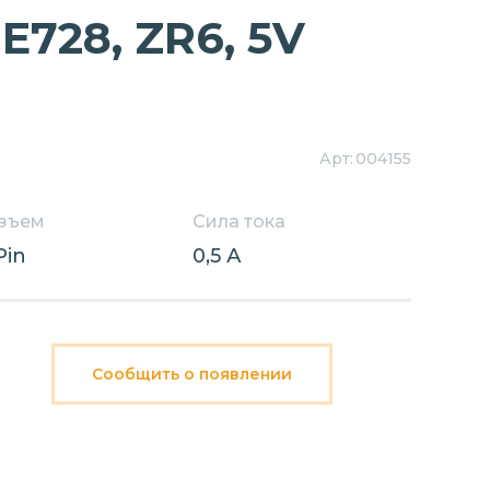
E728, ZR6, 5V
Арт:
004155
зъем
Сила тока
Pin
0,5 А
Сообщить о появлении