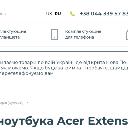
+38 044 339 57 8
UK
RU
плектующие
Комплектующие
планшет
а
для
телефон
а
силаємо товари по всій Україні, де відкрита Нова 
 як можемо. Якщо буде затримка - пробачте, швидше
і перетелефонуємо вам.
оры (кулеры)
оутбука Acer Extensa