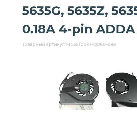
5635G, 5635Z, 563
0.18A 4-pin ADDA
Товарный артикул:
MG55100V1-Q060-S99