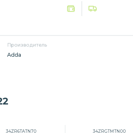
Производитель
Adda
22
34ZR6TATN70
34ZRGTMTN00