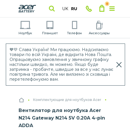
0
UK
RU
Ноутбук
Планшет
Телефон
Аксессуары
💙💛 Слава УкраЇні! Ми працюємо. Надсилаємо
товари по всій Україні, де відкрита Нова Пошта.
Опрацьовуємо замовлення у звичному графіку
настільки швидко, як можемо. Якщо буде
затримка - пробачте, швидше за все у нас лунає
повітряна тривога. Але ми виліземо зі сховища і
перетелефонуємо вам.
Комплектующие для ноутбуков Acer
Вентилятор для ноутбука Acer
N214 Gateway N214 5V 0.20A 4-pin
ADDA