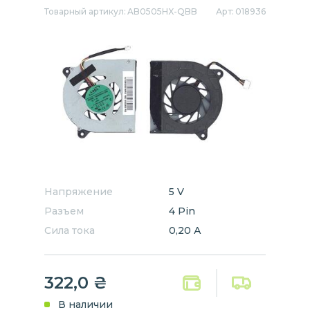
Товарный артикул:
AB0505HX-QBB
Арт:
018936
Напряжение
5 V
Разъем
4 Pin
Сила тока
0,20 А
322,0
₴
В наличии