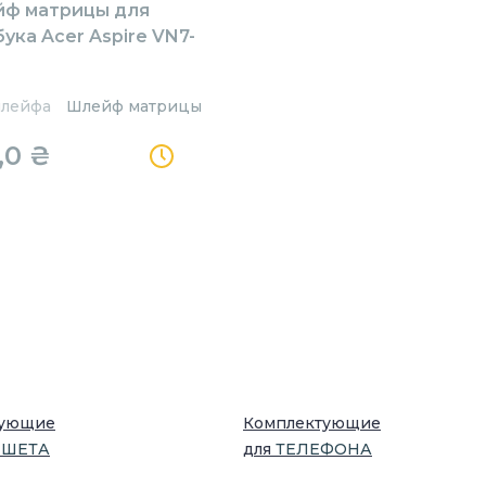
ф матрицы для
ука Acer Aspire VN7-
шлейфа
Шлейф матрицы
,0
₴
тующие
Комплектующие
НШЕТ
А
для
ТЕЛЕФОН
А