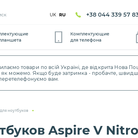
+38 044 339 57 8
UK
RU
плектующие
Комплектующие
планшет
а
для
телефон
а
силаємо товари по всій Україні, де відкрита Нова 
 як можемо. Якщо буде затримка - пробачте, швидше
і перетелефонуємо вам.
для ноутбуков
буков Aspire V Nitr