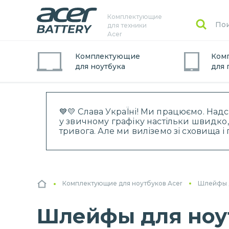
Комплектующие
для техники
Acer
Комплектующие
Ком
для
ноутбук
а
для
💙💛 Слава УкраЇні! Ми працюємо. Над
у звичному графіку настільки швидко,
тривога. Але ми виліземо зі сховища 
Комплектующие для ноутбуков Acer
Шлейфы 
Шлейфы для ноут