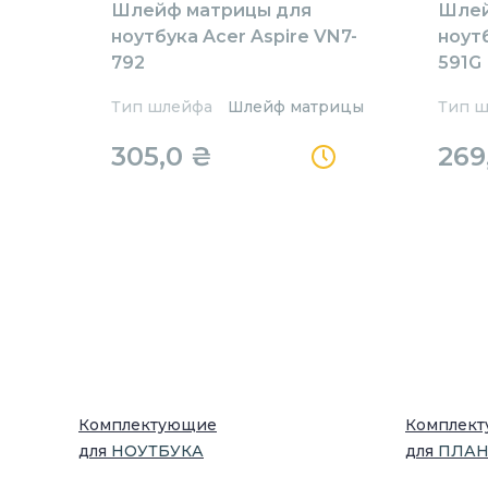
Шлейф матрицы для
Шлей
ноутбука Acer Aspire VN7-
ноутб
792
591G
Тип шлейфа
Шлейф матрицы
Тип 
305,0
₴
269
Комплектующие
Комплек
для
НОУТБУК
А
для
ПЛА