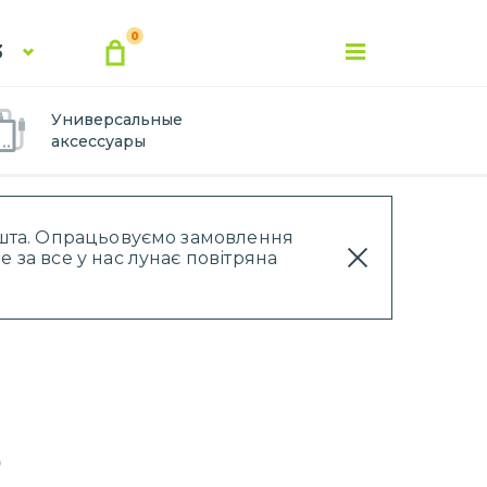
0
3
Универсальные
аксессуары
Пошта. Опрацьовуємо замовлення
 за все у нас лунає повітряна
o