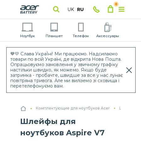
0
UK
RU
Ноутбук
Планшет
Телефон
Аксессуары
💙💛 Слава УкраЇні! Ми працюємо. Надсилаємо
товари по всій Україні, де відкрита Нова Пошта.
Опрацьовуємо замовлення у звичному графіку
настільки швидко, як можемо. Якщо буде
затримка - пробачте, швидше за все у нас лунає
повітряна тривога. Але ми виліземо зі сховища і
перетелефонуємо вам.
Комплектующие для ноутбуков Acer
Шлейфы дл
Шлейфы для
ноутбуков Aspire V7