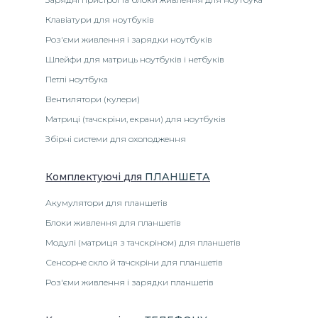
Клавіатури для ноутбуків
Роз'єми живлення і зарядки ноутбуків
Шлейфи для матриць ноутбуків і нетбуків
Петлі ноутбука
Вентилятори (кулери)
Матриці (тачскріни, екрани) для ноутбуків
Збірні системи для охолодження
Комплектуючі
для
ПЛАНШЕТА
Акумулятори для планшетів
Блоки живлення для планшетів
Модулі (матриця з тачскріном) для планшетів
Сенсорне скло й тачскріни для планшетів
Роз'єми живлення і зарядки планшетів