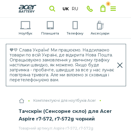
0
UK
RU
Ноутбук
Планшета
Телефону
Аксесуари
💙💛 Слава УкраЇні! Ми працюємо. Надсилаємо
товари по всій Україні, де відкрита Нова Пошта.
Опрацьовуємо замовлення у звичному графіку
настільки швидко, як можемо. Якщо буде
затримка - пробачте, швидше за все у нас лунає
повітряна тривога. Але ми віліземо зі сховища і
перетелефонуємо вам.
Комплектуючі для ноутбуків Acer
Тачскрін (Сенсорне скло) для Acer
Aspire r7-572, r7-572g чорний
Товарний артикул:
Aspire r7-572, r7-572g