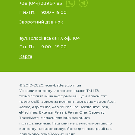
+38 (044) 339 57 83
Пн.-Пт.
9:00 - 19:00
Зворотний дзвінок
вул. Голосіївська 17, оф. 104
Пн.-Пт.
9:00 - 19:00
Карта
© 2010-2020. acer-battery.com.ua
Усі види контенту: логотипи, назви ТМ і ТЗ,
технології та інша інформація, що є власністю
третіх осіб, зокрема контент торгових марок Acer,
Aspire, AspireOne, AspireTimeLine, AspireTimelineX,
eMachines, Extensa, Ferrari, FerrariOne, Gateway,
TravelMate, є власністю їхніх законних
правовласників. Наш сайт не є власником цього
контенту і використовує його для ілюстрації та в
довідково-ознайомчих цілях.