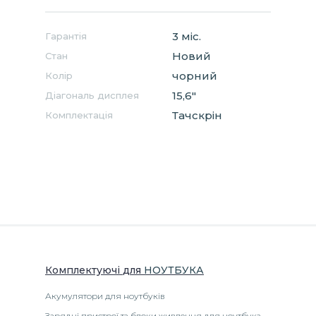
3 міс.
Гарантія
Новий
Стан
чорний
Колір
15,6"
Діагональ дисплея
Тачскрін
Комплектація
Комплектуючі
для
НОУТБУК
А
Акумулятори для ноутбуків
Зарядні пристрої та блоки живлення для ноутбука