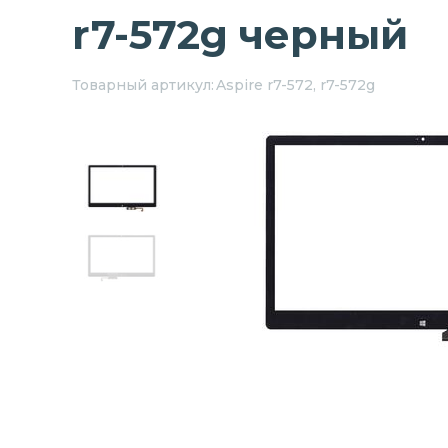
r7-572g черный
Товарный артикул:
Aspire r7-572, r7-572g
Next
Previous