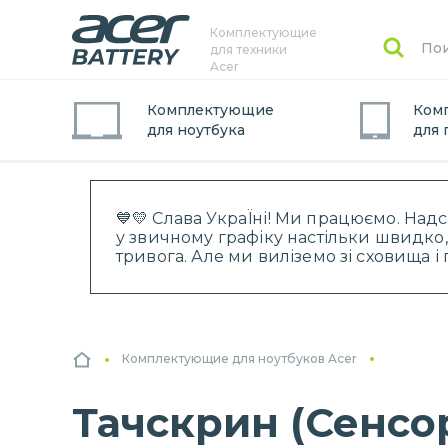
Комплектующие
для техники
Acer
Комплектующие
Ком
для
ноутбук
а
для
💙💛 Слава УкраЇні! Ми працюємо. Над
у звичному графіку настільки швидко,
тривога. Але ми виліземо зі сховища 
Комплектующие для ноутбуков Acer
Тачскрин (Сенсор