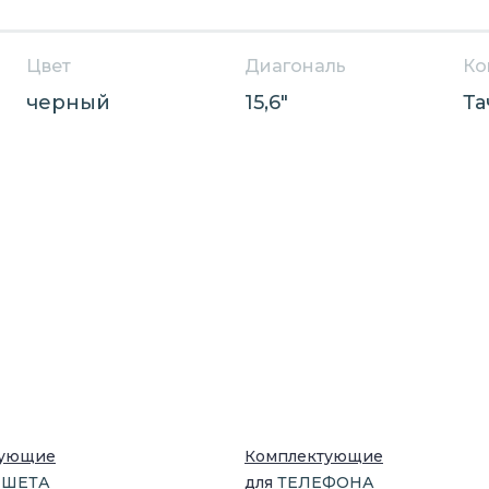
Цвет
Диагональ
Ко
черный
15,6"
Та
тующие
Комплектующие
НШЕТ
А
для
ТЕЛЕФОН
А