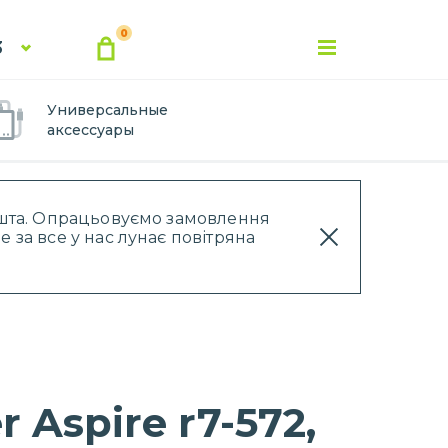
0
3
Универсальные
аксессуары
Пошта. Опрацьовуємо замовлення
 за все у нас лунає повітряна
 Aspire r7-572,