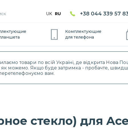
+38 044 339 57 8
UK
RU
плектующие
Комплектующие
планшет
а
для
телефон
а
силаємо товари по всій Україні, де відкрита Нова 
 як можемо. Якщо буде затримка - пробачте, швидше
і перетелефонуємо вам.
ное стекло) для Acer