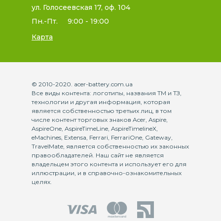
ул. Голосеевская 17, оф. 104
Пн.-Пт.
9:00 - 19:00
Карта
© 2010-2020. acer-battery.com.ua
Все виды контента: логотипы, названия ТМ и ТЗ,
технологии и другая информация, которая
является собственностью третьих лиц, в том
числе контент торговых знаков Acer, Aspire,
AspireOne, AspireTimeLine, AspireTimelineX,
eMachines, Extensa, Ferrari, FerrariOne, Gateway,
TravelMate, является собственностью их законных
правообладателей. Наш сайт не является
владельцем этого контента и использует его для
иллюстрации, и в справочно-ознакомительных
целях.