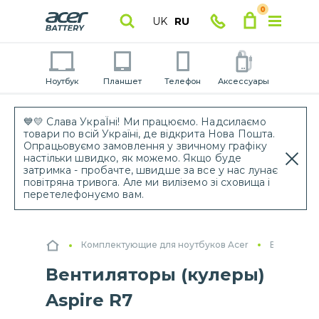
0
UK
RU
Ноутбук
Планшет
Телефон
Аксессуары
💙💛 Слава УкраЇні! Ми працюємо. Надсилаємо
товари по всій Україні, де відкрита Нова Пошта.
Опрацьовуємо замовлення у звичному графіку
настільки швидко, як можемо. Якщо буде
затримка - пробачте, швидше за все у нас лунає
повітряна тривога. Але ми виліземо зі сховища і
перетелефонуємо вам.
Комплектующие для ноутбуков Acer
Вентилято
Вентиляторы (кулеры)
Aspire R7