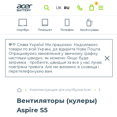
0
UK
RU
Ноутбук
Планшет
Телефон
Аксессуары
💙💛 Слава УкраЇні! Ми працюємо. Надсилаємо
товари по всій Україні, де відкрита Нова Пошта.
Опрацьовуємо замовлення у звичному графіку
настільки швидко, як можемо. Якщо буде
затримка - пробачте, швидше за все у нас лунає
повітряна тривога. Але ми виліземо зі сховища і
перетелефонуємо вам.
Комплектующие для ноутбуков Acer
Вентилято
Вентиляторы (кулеры)
Aspire S5