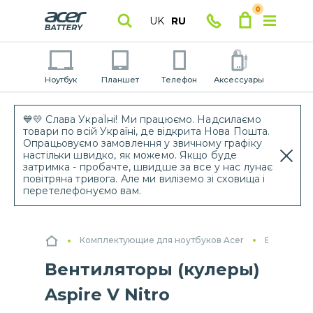
0
UK
RU
Ноутбук
Планшет
Телефон
Аксессуары
💙💛 Слава УкраЇні! Ми працюємо. Надсилаємо
товари по всій Україні, де відкрита Нова Пошта.
Опрацьовуємо замовлення у звичному графіку
настільки швидко, як можемо. Якщо буде
затримка - пробачте, швидше за все у нас лунає
повітряна тривога. Але ми виліземо зі сховища і
перетелефонуємо вам.
Комплектующие для ноутбуков Acer
Вентилято
Вентиляторы (кулеры)
Aspire V Nitro