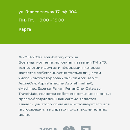
ул. Голосеевская 17, оф. 104
Пн.-Пт.
9:00 - 19:00
Карта
© 2010-2020. acer-battery.com.ua
Все виды контента: логотипы, названия ТМ и ТЗ,
технологии и другая информация, которая
является собственностью третьих лиц, в том
числе контент торговых знаков Acer, Aspire,
AspireOne, AspireTimeLine, AspireTimelineX,
eMachines, Extensa, Ferrari, FerrariOne, Gateway,
TravelMate, является собственностью их законных
правообладателей. Наш сайт не является
владельцем этого контента и использует его для
иллюстрации, и в справочно-ознакомительных
целях.