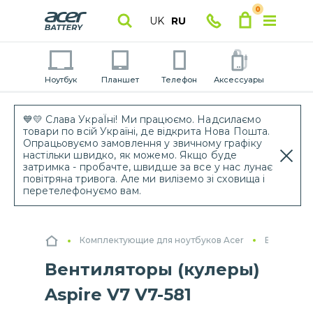
0
UK
RU
Ноутбук
Планшет
Телефон
Аксессуары
💙💛 Слава УкраЇні! Ми працюємо. Надсилаємо
товари по всій Україні, де відкрита Нова Пошта.
Опрацьовуємо замовлення у звичному графіку
настільки швидко, як можемо. Якщо буде
затримка - пробачте, швидше за все у нас лунає
повітряна тривога. Але ми виліземо зі сховища і
перетелефонуємо вам.
Комплектующие для ноутбуков Acer
Вентилято
Вентиляторы (кулеры)
Aspire V7 V7-581