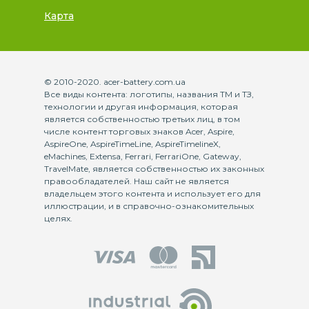
Карта
© 2010-2020. acer-battery.com.ua
Все виды контента: логотипы, названия ТМ и ТЗ,
технологии и другая информация, которая
является собственностью третьих лиц, в том
числе контент торговых знаков Acer, Aspire,
AspireOne, AspireTimeLine, AspireTimelineX,
eMachines, Extensa, Ferrari, FerrariOne, Gateway,
TravelMate, является собственностью их законных
правообладателей. Наш сайт не является
владельцем этого контента и использует его для
иллюстрации, и в справочно-ознакомительных
целях.