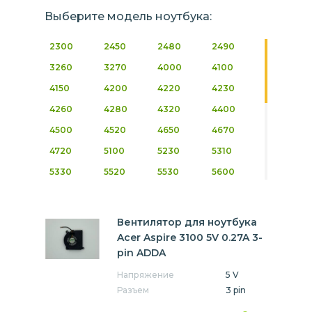
Выберите модель ноутбука:
2300
2450
2480
2490
3260
3270
4000
4100
4150
4200
4220
4230
4260
4280
4320
4400
4500
4520
4650
4670
4720
5100
5230
5310
5330
5520
5530
5600
5610
5620
5710
5720
5730
5740
5742
6230
Вентилятор для ноутбука
6250
6290
6410
6460
Acer Aspire 3100 5V 0.27A 3-
pin ADDA
6490
6550
6590
6592
Напряжение
5 V
6593
6594
6595
8100
Разъем
3 pin
8172
8472
8473
8531