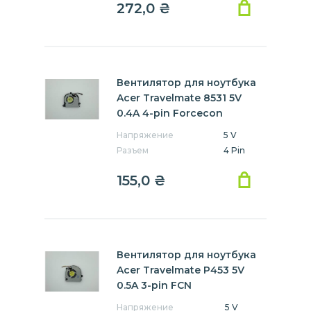
272,0
₴
8572
B113
E640
P255
P453
P455
P645
Вентилятор для ноутбука
Acer Travelmate 8531 5V
0.4A 4-pin Forcecon
Напряжение
5 V
Разъем
4 Pin
155,0
₴
Вентилятор для ноутбука
Acer Travelmate P453 5V
0.5A 3-pin FCN
Напряжение
5 V