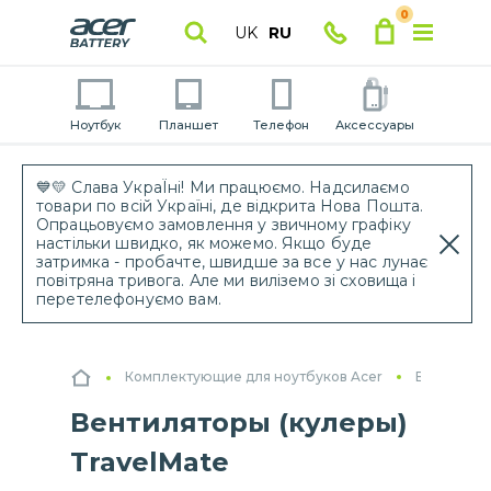
0
UK
RU
Ноутбук
Планшет
Телефон
Аксессуары
💙💛 Слава УкраЇні! Ми працюємо. Надсилаємо
товари по всій Україні, де відкрита Нова Пошта.
Опрацьовуємо замовлення у звичному графіку
настільки швидко, як можемо. Якщо буде
затримка - пробачте, швидше за все у нас лунає
повітряна тривога. Але ми виліземо зі сховища і
перетелефонуємо вам.
Комплектующие для ноутбуков Acer
Вентилято
Вентиляторы (кулеры)
TravelMate