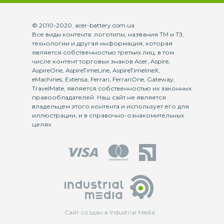
© 2010-2020. acer-battery.com.ua
Все виды контента: логотипы, названия ТМ и ТЗ,
технологии и другая информация, которая
является собственностью третьих лиц, в том
числе контент торговых знаков Acer, Aspire,
AspireOne, AspireTimeLine, AspireTimelineX,
eMachines, Extensa, Ferrari, FerrariOne, Gateway,
TravelMate, является собственностью их законных
правообладателей. Наш сайт не является
владельцем этого контента и использует его для
иллюстрации, и в справочно-ознакомительных
целях.
Сайт создан в Industrial Media