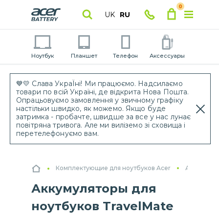
0
UK
RU
Ноутбук
Планшет
Телефон
Аксессуары
💙💛 Слава УкраЇні! Ми працюємо. Надсилаємо
товари по всій Україні, де відкрита Нова Пошта.
Опрацьовуємо замовлення у звичному графіку
настільки швидко, як можемо. Якщо буде
затримка - пробачте, швидше за все у нас лунає
повітряна тривога. Але ми виліземо зі сховища і
перетелефонуємо вам.
Комплектующие для ноутбуков Acer
Аккумулят
Аккумуляторы для
ноутбуков TravelMate