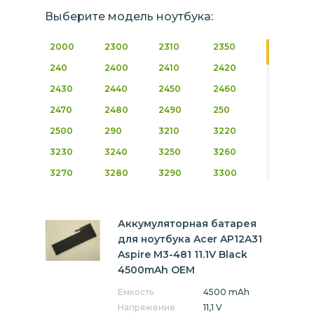
Выберите модель ноутбука:
2000
2300
2310
2350
240
2400
2410
2420
2430
2440
2450
2460
2470
2480
2490
250
2500
290
3210
3220
3230
3240
3250
3260
3270
3280
3290
3300
3900
4000
4010
4020
4050
4060
4070
4080
Аккумуляторная батарея
4100
4150
4200
4210
для ноутбука Acer AP12A31
Aspire M3-481 11.1V Black
4220
4230
4260
4270
4500mAh OEM
4280
4310
4320
4400
Емкость
4500 mAh
4500
4520
4600
4650
Напряжение
11,1 V