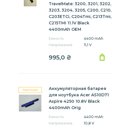
TravelMate: 3200, 3201, 3202,
3203, 3204, 3205, C200, C210,
C203ETCi, C204Tmi, C213Tmi,
C215TMi 11.1V Black
4400mAh OEM
Емкость
4400 mAh
Напряжение
11,1 V
995,0
₴
Аккумуляторная батарея
Оригинал
для ноутбука Acer AS10D71
Aspire 4250 10.8V Black
4400mAh Orig
Емкость
4400 mAh
Напряжение
10,8 V