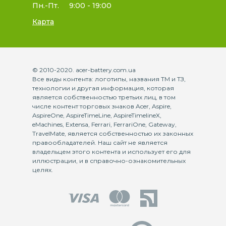
Пн.-Пт.
9:00 - 19:00
Карта
© 2010-2020. acer-battery.com.ua
Все виды контента: логотипы, названия ТМ и ТЗ,
технологии и другая информация, которая
является собственностью третьих лиц, в том
числе контент торговых знаков Acer, Aspire,
AspireOne, AspireTimeLine, AspireTimelineX,
eMachines, Extensa, Ferrari, FerrariOne, Gateway,
TravelMate, является собственностью их законных
правообладателей. Наш сайт не является
владельцем этого контента и использует его для
иллюстрации, и в справочно-ознакомительных
целях.