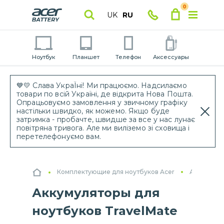
0
UK
RU
Ноутбук
Планшет
Телефон
Аксессуары
💙💛 Слава УкраЇні! Ми працюємо. Надсилаємо
товари по всій Україні, де відкрита Нова Пошта.
Опрацьовуємо замовлення у звичному графіку
настільки швидко, як можемо. Якщо буде
затримка - пробачте, швидше за все у нас лунає
повітряна тривога. Але ми виліземо зі сховища і
перетелефонуємо вам.
Комплектующие для ноутбуков Acer
Аккумулят
Аккумуляторы для
ноутбуков TravelMate