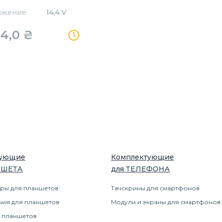
яжение
14,4 V
44,0
₴
тующие
Комплектующие
НШЕТ
А
для
ТЕЛЕФОН
А
ры для планшетов
Тачскрины для смартфонов
ния для планшетов
Модули и экраны для смартфонов
 планшетов