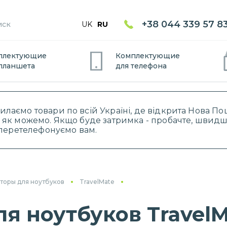
+38 044 339 57 8
UK
RU
плектующие
Комплектующие
планшет
а
для
телефон
а
силаємо товари по всій Україні, де відкрита Нова 
 як можемо. Якщо буде затримка - пробачте, швидше
і перетелефонуємо вам.
торы для ноутбуков
TravelMate
я ноутбуков Travel