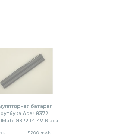
муляторная батарея
ноутбука Acer 8372
lMate 8372 14.4V Black
mAh OEM
ть
5200 mAh