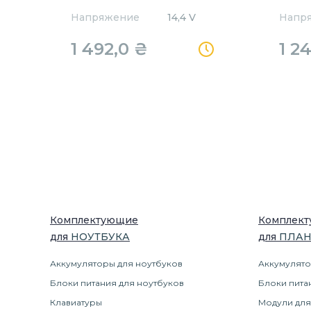
Напряжение
14,4 V
Напр
1 492,0
₴
1 2
Комплектующие
Комплек
для
НОУТБУК
А
для
ПЛА
Аккумуляторы для ноутбуков
Аккумулято
Блоки питания для ноутбуков
Блоки пита
Клавиатуры
Модули для