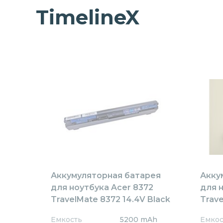
TimelineX
Аккумуляторная батарея
Акку
для ноутбука Acer 8372
для 
TravelMate 8372 14.4V Black
Trave
5200mAh OEM
5200
Емкость
5200 mAh
Емкос