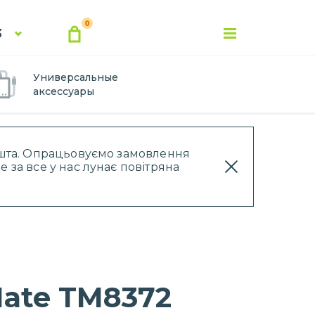
0
3
Универсальные
аксессуары
Пошта. Опрацьовуємо замовлення
 за все у нас лунає повітряна
Mate TM8372