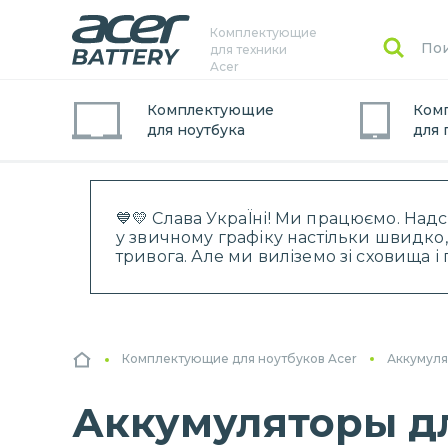
Комплектующие
для техники
Acer
Комплектующие
Ком
для
ноутбук
а
для
💙💛 Слава УкраЇні! Ми працюємо. Над
у звичному графіку настільки швидко,
тривога. Але ми виліземо зі сховища 
Комплектующие для ноутбуков Acer
Аккумуля
Аккумуляторы дл