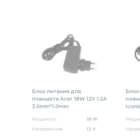
Блок питания для
Блок
планшета Acer 18W 12V 1.5A
план
3.0mm*1.0mm
Iconi
AR181203011QC
3.0x
Мощность
18 W
Мощн
Trave
Напряжение
12 V
Напр