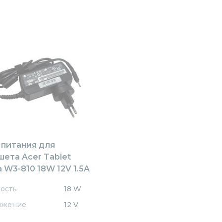
 питания для
шета Acer Tablet
a W3-810 18W 12V 1.5A
1.1mm AR181203011QC
ость
18 W
l Charger
яжение
12 V