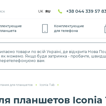
+38 044 339 57 8
UK
RU
плектующие
Комплектующие
планшет
а
для
телефон
а
силаємо товари по всій Україні, де відкрита Нова 
 як можемо. Якщо буде затримка - пробачте, швидше
і перетелефонуємо вам.
итания для планшетов
Iconia Tab
ля планшетов Iconia