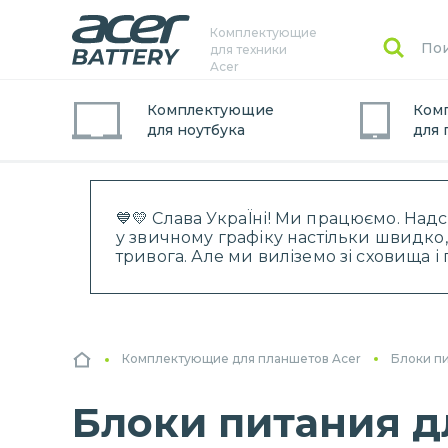
Комплектующие
для техники
Acer
Комплектующие
Ком
для
ноутбук
а
для
💙💛 Слава УкраЇні! Ми працюємо. Над
у звичному графіку настільки швидко,
тривога. Але ми виліземо зі сховища 
Комплектующие для планшетов Acer
Блоки п
Блоки питания д