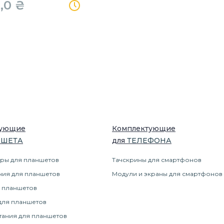
,0
₴
тующие
Комплектующие
НШЕТ
А
для
ТЕЛЕФОН
А
ры для планшетов
Тачскрины для смартфонов
ния для планшетов
Модули и экраны для смартфонов
 планшетов
для планшетов
тания для планшетов