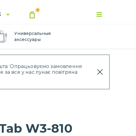
0
3
Универсальные
аксессуары
Пошта. Опрацьовуємо замовлення
 за все у нас лунає повітряна
 Tab W3-810