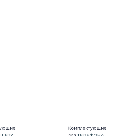
тующие
Комплектующие
НШЕТ
А
для
ТЕЛЕФОН
А