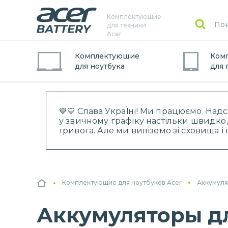
Комплектующие
для техники
Acer
Комплектующие
Ком
для
ноутбук
а
для
💙💛 Слава УкраЇні! Ми працюємо. Над
у звичному графіку настільки швидко,
тривога. Але ми виліземо зі сховища 
Комплектующие для ноутбуков Acer
Аккумуля
Аккумуляторы дл