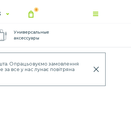
0
3
Универсальные
аксессуары
Пошта. Опрацьовуємо замовлення
 за все у нас лунає повітряна