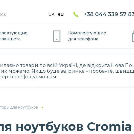
+38 044 339 57 8
UK
RU
плектующие
Комплектующие
планшет
а
для
телефон
а
силаємо товари по всій Україні, де відкрита Нова 
 як можемо. Якщо буде затримка - пробачте, швидше
і перетелефонуємо вам.
торы для ноутбуков
я ноутбуков Cromia