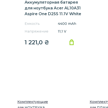
Аккумуляторная батарея
для ноутбука Acer AL10A31
Aspire One D255 11.1V White
4400mAh
Емкость
4400 mAh
Напряжение
11,1 V
1 221,0
₴
Комплектующие
Комплек
для
НОУТБУК
А
для
ПЛА