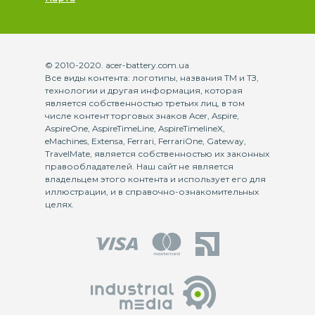
© 2010-2020. acer-battery.com.ua
Все виды контента: логотипы, названия ТМ и ТЗ,
технологии и другая информация, которая
является собственностью третьих лиц, в том
числе контент торговых знаков Acer, Aspire,
AspireOne, AspireTimeLine, AspireTimelineX,
eMachines, Extensa, Ferrari, FerrariOne, Gateway,
TravelMate, является собственностью их законных
правообладателей. Наш сайт не является
владельцем этого контента и использует его для
иллюстрации, и в справочно-ознакомительных
целях.