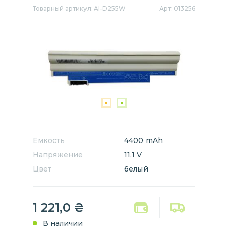
Товарный артикул:
AI-D255W
Арт:
013256
Емкость
4400 mAh
Напряжение
11,1 V
Цвет
белый
1 221,0
₴
В наличии