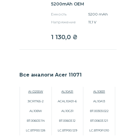
5200mAh OEM
Емкость
5200 mAh
Напряжение
11,1 V
1 130,0
₴
Все аналоги Acer 11071
AI-D255W
AL10A31
AL10B31
3ICR1765-2
ACAL10A31-6
AL10A13
AL10BW
AL10G31
BT.00303.022
BT.00603.114
BT.00603.12
BT.00603.121
LC.BTP00.128
LC.BTP00.129
LC.BTP0P.010