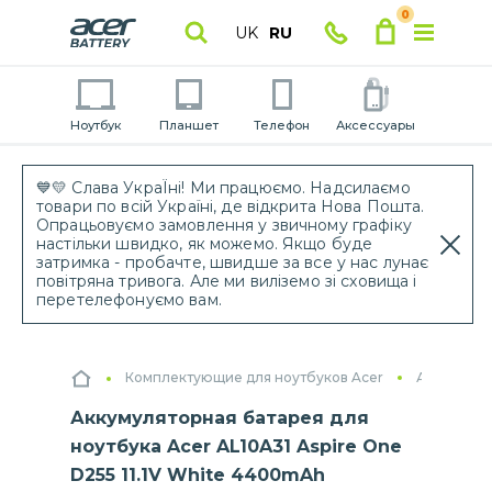
0
UK
RU
Ноутбук
Планшет
Телефон
Аксессуары
💙💛 Слава УкраЇні! Ми працюємо. Надсилаємо
товари по всій Україні, де відкрита Нова Пошта.
Опрацьовуємо замовлення у звичному графіку
настільки швидко, як можемо. Якщо буде
затримка - пробачте, швидше за все у нас лунає
повітряна тривога. Але ми виліземо зі сховища і
перетелефонуємо вам.
Комплектующие для ноутбуков Acer
Аккумулят
Аккумуляторная батарея для
ноутбука Acer AL10A31 Aspire One
D255 11.1V White 4400mAh