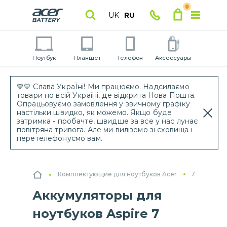
0
UK
RU
Ноутбук
Планшет
Телефон
Аксессуары
💙💛 Слава УкраЇні! Ми працюємо. Надсилаємо
товари по всій Україні, де відкрита Нова Пошта.
Опрацьовуємо замовлення у звичному графіку
настільки швидко, як можемо. Якщо буде
затримка - пробачте, швидше за все у нас лунає
повітряна тривога. Але ми виліземо зі сховища і
перетелефонуємо вам.
Комплектующие для ноутбуков Acer
Аккумулят
Аккумуляторы для
ноутбуков Aspire 7