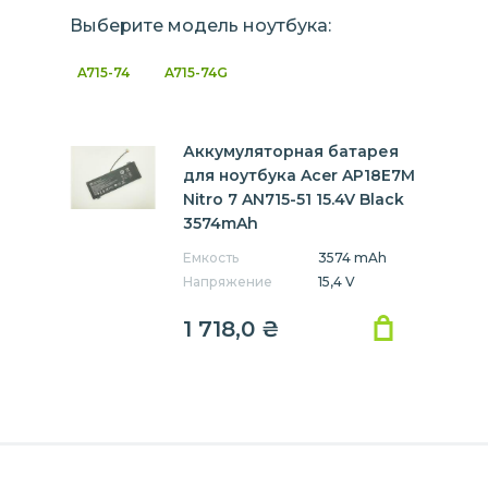
Выберите модель ноутбука:
A715-74
A715-74G
Аккумуляторная батарея
для ноутбука Acer AP18E7M
Nitro 7 AN715-51 15.4V Black
3574mAh
Емкость
3574 mAh
Напряжение
15,4 V
1 718,0
₴