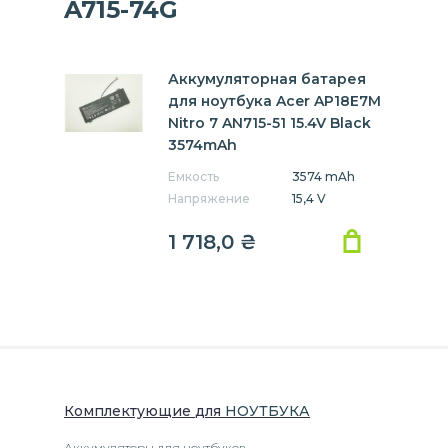
A715-74G
Аккумуляторная батарея
для ноутбука Acer AP18E7M
Nitro 7 AN715-51 15.4V Black
3574mAh
Емкость
3574 mAh
Напряжение
15,4 V
1 718,0
₴
Комплектующие
для
НОУТБУК
А
Аккумуляторы для ноутбуков