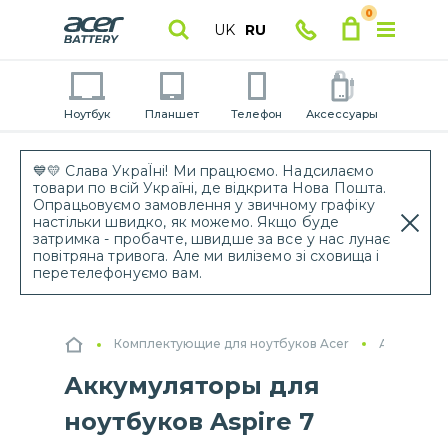
0
UK
RU
Ноутбук
Планшет
Телефон
Аксессуары
💙💛 Слава УкраЇні! Ми працюємо. Надсилаємо
товари по всій Україні, де відкрита Нова Пошта.
Опрацьовуємо замовлення у звичному графіку
настільки швидко, як можемо. Якщо буде
затримка - пробачте, швидше за все у нас лунає
повітряна тривога. Але ми виліземо зі сховища і
перетелефонуємо вам.
Комплектующие для ноутбуков Acer
Аккумулят
Аккумуляторы для
ноутбуков Aspire 7