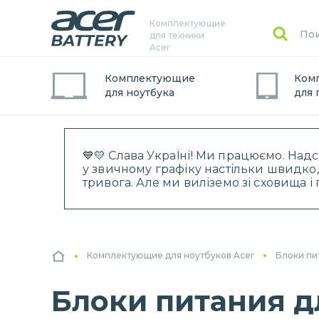
Комплектующие
для техники
Acer
Комплектующие
Ком
для
ноутбук
а
для
💙💛 Слава УкраЇні! Ми працюємо. Над
у звичному графіку настільки швидко,
тривога. Але ми виліземо зі сховища 
Комплектующие для ноутбуков Acer
Блоки пи
Блоки питания д