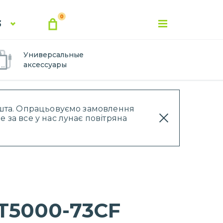
0
3
Универсальные
аксессуары
Пошта. Опрацьовуємо замовлення
 за все у нас лунає повітряна
 T5000-73CF