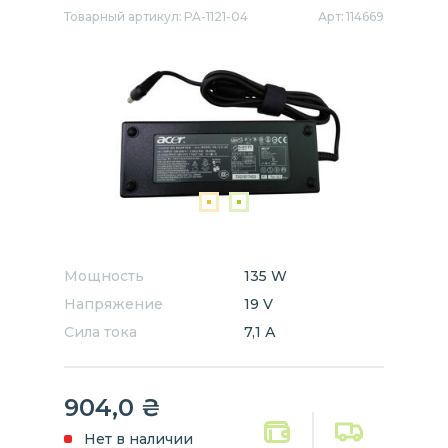
Товарный артикул:
PA-1121-04
Арт:
114669
Мощность
135 W
Напряжение
19 V
Сила тока
7,1 А
904,0
₴
Нет в наличии