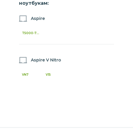
ноутбукам:
Aspire
T5000-73CF
Aspire V Nitro
VN7
V15