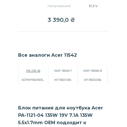
Напряжение
19,5 V
3 390,0
₴
Все аналоги Acer 11542
PA-1131-16
ADP-135KB T
ADP-135NB B
ADTKP13501005519000D9P100
KP.13501.005
KP.13503.006
Блок питания для ноутбука Acer
PA-1121-04 135W 19V 7.1A 135W
5.5x1.7mm OEM подходит к