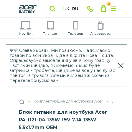
0
UK
RU
Ноутбук
Планшет
Телефон
Аксессуары
💙💛 Слава УкраЇні! Ми працюємо. Надсилаємо
товари по всій Україні, де відкрита Нова Пошта.
Опрацьовуємо замовлення у звичному графіку
настільки швидко, як можемо. Якщо буде
затримка - пробачте, швидше за все у нас лунає
повітряна тривога. Але ми виліземо зі сховища і
перетелефонуємо вам.
Комплектующие для ноутбуков Acer
Блоки пит
Блок питания для ноутбука Acer
PA-1121-04 135W 19V 7.1A 135W
5.5x1.7mm OEM