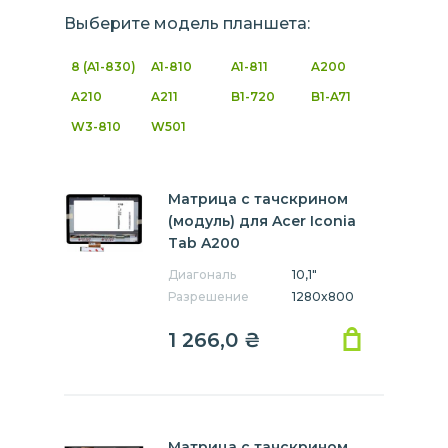
Выберите модель планшета:
8 (A1-830)
A1-810
A1-811
A200
A210
A211
B1-720
B1-A71
W3-810
W501
Матрица с тачскрином
(модуль) для Acer Iconia
Tab A200
Диагональ
10,1"
Разрешение
1280x800
1 266,0
₴
Матрица с тачскрином