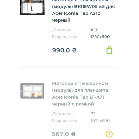
(модуль) B101EW05 v.5 для
Acer Iconia Tab A210
черный
Диагональ
10,1"
Разрешение
1280x800
990,0
₴
Матрица с тачскрином
(модуль) для планшета
Acer Iconia Tab B1-A71
черный с рамкой
Диагональ
7"
Разрешение
1024x600
567,0
₴