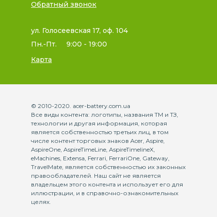
Обратный звонок
ул. Голосеевская 17, оф. 104
Пн.-Пт.
9:00 - 19:00
Карта
© 2010-2020. acer-battery.com.ua
Все виды контента: логотипы, названия ТМ и ТЗ,
технологии и другая информация, которая
является собственностью третьих лиц, в том
числе контент торговых знаков Acer, Aspire,
AspireOne, AspireTimeLine, AspireTimelineX,
eMachines, Extensa, Ferrari, FerrariOne, Gateway,
TravelMate, является собственностью их законных
правообладателей. Наш сайт не является
владельцем этого контента и использует его для
иллюстрации, и в справочно-ознакомительных
целях.