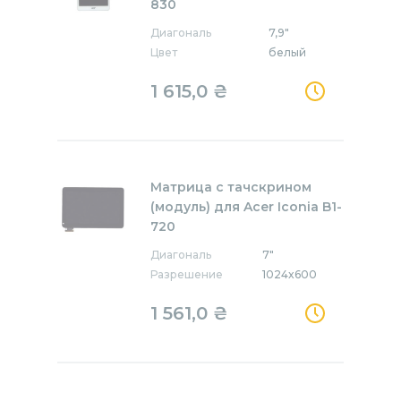
830
Диагональ
7,9"
Цвет
белый
1 615,0
₴
Матрица с тачскрином
(модуль) для Acer Iconia B1-
720
Диагональ
7"
Разрешение
1024x600
1 561,0
₴