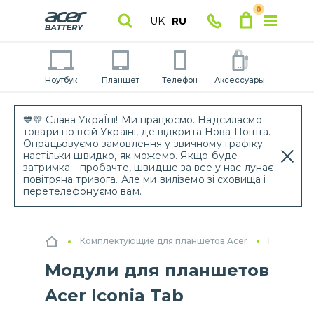
0
UK
RU
Ноутбук
Планшет
Телефон
Аксессуары
💙💛 Слава УкраЇні! Ми працюємо. Надсилаємо
товари по всій Україні, де відкрита Нова Пошта.
Опрацьовуємо замовлення у звичному графіку
настільки швидко, як можемо. Якщо буде
затримка - пробачте, швидше за все у нас лунає
повітряна тривога. Але ми виліземо зі сховища і
перетелефонуємо вам.
Комплектующие для планшетов Acer
Модули д
Модули для планшетов
Acer Iconia Tab