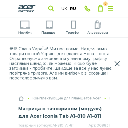
0
UK
RU
Ноутбук
Планшет
Телефон
Аксессуары
💙💛 Слава УкраЇні! Ми працюємо. Надсилаємо
товари по всій Україні, де відкрита Нова Пошта.
Опрацьовуємо замовлення у звичному графіку
настільки швидко, як можемо. Якщо буде
затримка - пробачте, швидше за все у нас лунає
повітряна тривога. Але ми виліземо зі сховища і
перетелефонуємо вам.
Комплектующие для планшетов Acer
Модули д
Матрица с тачскрином (модуль)
для Acer Iconia Tab A1-810 A1-811
Товарный артикул:
A1-810, A1-811
Арт:
008831