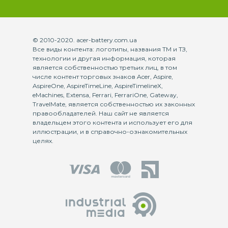
© 2010-2020. acer-battery.com.ua
Все виды контента: логотипы, названия ТМ и ТЗ,
технологии и другая информация, которая
является собственностью третьих лиц, в том
числе контент торговых знаков Acer, Aspire,
AspireOne, AspireTimeLine, AspireTimelineX,
eMachines, Extensa, Ferrari, FerrariOne, Gateway,
TravelMate, является собственностью их законных
правообладателей. Наш сайт не является
владельцем этого контента и использует его для
иллюстрации, и в справочно-ознакомительных
целях.