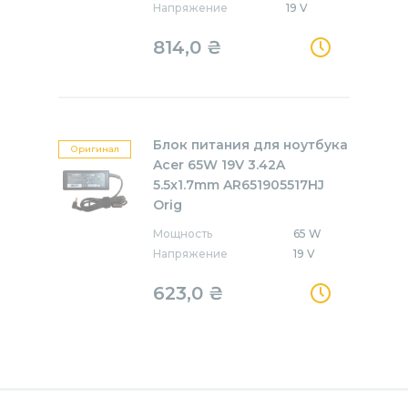
Напряжение
19 V
814,0
₴
Блок питания для ноутбука
Оригинал
Acer 65W 19V 3.42A
5.5x1.7mm AR651905517HJ
Orig
Мощность
65 W
Напряжение
19 V
623,0
₴