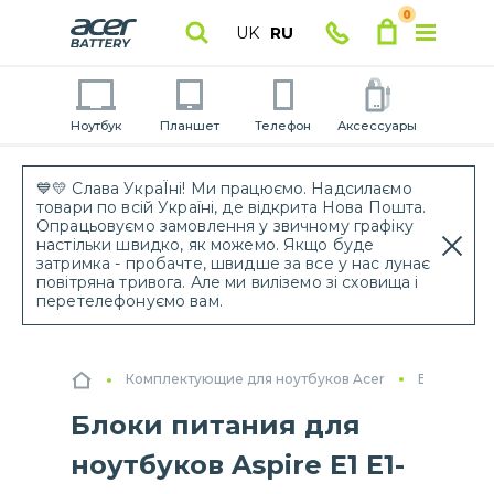
0
UK
RU
Ноутбук
Планшет
Телефон
Аксессуары
💙💛 Слава УкраЇні! Ми працюємо. Надсилаємо
товари по всій Україні, де відкрита Нова Пошта.
Опрацьовуємо замовлення у звичному графіку
настільки швидко, як можемо. Якщо буде
затримка - пробачте, швидше за все у нас лунає
повітряна тривога. Але ми виліземо зі сховища і
перетелефонуємо вам.
Комплектующие для ноутбуков Acer
Блоки пит
Блоки питания для
ноутбуков Aspire E1 E1-