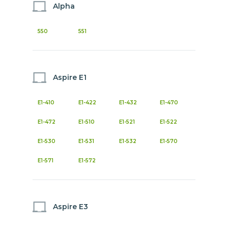
Alpha
550
551
Aspire E1
E1-410
E1-422
E1-432
E1-470
E1-472
E1-510
E1-521
E1-522
E1-530
E1-531
E1-532
E1-570
E1-571
E1-572
Aspire E3