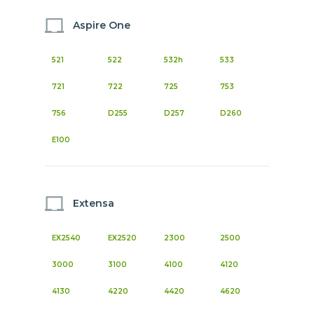
Aspire One
521
522
532h
533
721
722
725
753
756
D255
D257
D260
E100
Extensa
EX2540
EX2520
2300
2500
3000
3100
4100
4120
4130
4220
4420
4620