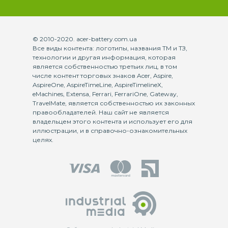
© 2010-2020. acer-battery.com.ua
Все виды контента: логотипы, названия ТМ и ТЗ,
технологии и другая информация, которая
является собственностью третьих лиц, в том
числе контент торговых знаков Acer, Aspire,
AspireOne, AspireTimeLine, AspireTimelineX,
eMachines, Extensa, Ferrari, FerrariOne, Gateway,
TravelMate, является собственностью их законных
правообладателей. Наш сайт не является
владельцем этого контента и использует его для
иллюстрации, и в справочно-ознакомительных
целях.