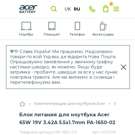
0
UK
RU
Ноутбук
Планшет
Телефон
Аксессуары
💙💛 Слава УкраЇні! Ми працюємо. Надсилаємо
товари по всій Україні, де відкрита Нова Пошта.
Опрацьовуємо замовлення у звичному графіку
настільки швидко, як можемо. Якщо буде
затримка - пробачте, швидше за все у нас лунає
повітряна тривога. Але ми виліземо зі сховища і
перетелефонуємо вам.
Комплектующие для ноутбуков Acer
Блоки пит
Блок питания для ноутбука Acer
65W 19V 3.42A 5.5x1.7mm PA-1650-02
Товарный артикул:
PA-1650-02
Арт:
002728