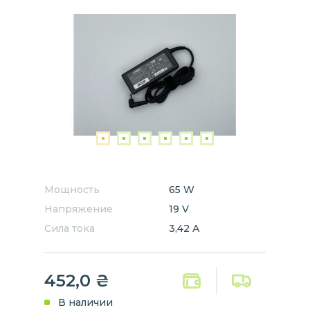
Мощность
65 W
Напряжение
19 V
Сила тока
3,42 А
452,0
₴
В наличии