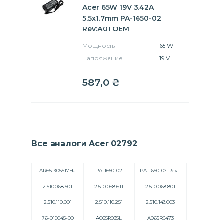
Acer 65W 19V 3.42A
5.5x1.7mm PA-1650-02
Rev:А01 OEM
Мощность
65 W
Напряжение
19 V
587,0
₴
Все аналоги Acer 02792
AR651905517HJ
PA-1650-02
PA-1650-02 Rev:А01
2.510.068.501
2.510.068.611
2.510.068.801
2.510.110.001
2.510.110.251
2.510.143.003
76-010045-00
A065R035L
A065R0473