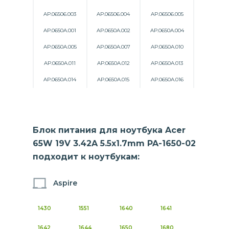
AP.06506.003
AP.06506.004
AP.06506.005
AP.0650A.001
AP.0650A.002
AP.0650A.004
AP.0650A.005
AP.0650A.007
AP.0650A.010
AP.0650A.011
AP.0650A.012
AP.0650A.013
AP.0650A.014
AP.0650A.015
AP.0650A.016
Блок питания для ноутбука Acer
65W 19V 3.42A 5.5x1.7mm PA-1650-02
подходит к ноутбукам:
Aspire
1430
1551
1640
1641
1642
1644
1650
1680