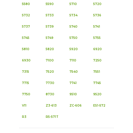
5580
5590
5710
5720
5732
5733
5734
5736
5737
5739
5740
5741
5745
5749
5750
5755
5810
5820
5920
6920
6930
7100
7110
7250
7315
7520
7540
7551
7715
7730
7741
7745
7750
8730
9510
9520
V11
Z3-613
ZC-606
ES1-572
R3
R5-571T