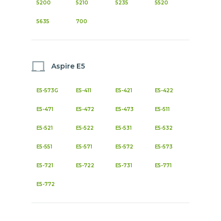
5200
5210
5235
5520
5635
700
Aspire E5
E5-573G
E5-411
E5-421
E5-422
E5-471
E5-472
E5-473
E5-511
E5-521
E5-522
E5-531
E5-532
E5-551
E5-571
E5-572
E5-573
E5-721
E5-722
E5-731
E5-771
E5-772