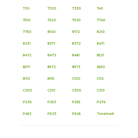
730
7320
7330
740
7510
7520
7530
7740
7750
8100
8172
8210
8331
8371
8372
8471
8472
8473
8481
8531
8571
8572
8573
A550
B113
B115
C100
C110
C200
C210
C300
C310
P236
P253
P255
P276
P453
P633
P645
TimelineX