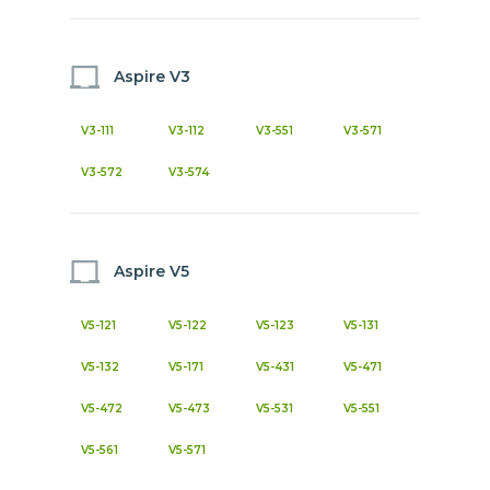
Aspire V3
V3-111
V3-112
V3-551
V3-571
V3-572
V3-574
Aspire V5
V5-121
V5-122
V5-123
V5-131
V5-132
V5-171
V5-431
V5-471
V5-472
V5-473
V5-531
V5-551
V5-561
V5-571