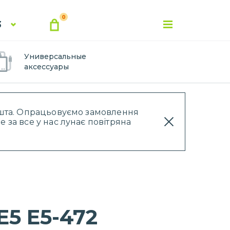
0
3
Универсальные
аксессуары
Пошта. Опрацьовуємо замовлення
 за все у нас лунає повітряна
E5 E5-472