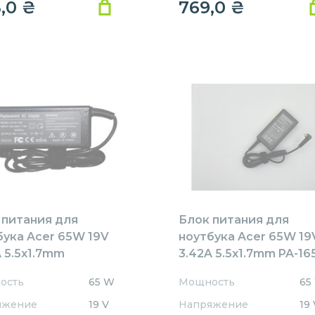
8,0
₴
769,0
₴
 питания для
Блок питания для
бука Acer 65W 19V
ноутбука Acer 65W 19
 5.5x1.7mm
3.42A 5.5x1.7mm PA-16
1905517HJ
REPLACEMENT
ость
65 W
Мощность
65
ACEMENT
яжение
19 V
Напряжение
19 