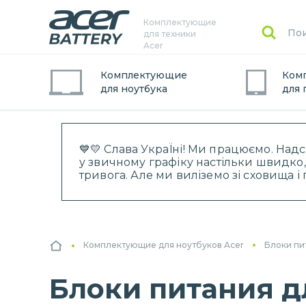
Комплектующие
для техники
Acer
Комплектующие
Ком
для
ноутбук
а
для
💙💛 Слава УкраЇні! Ми працюємо. Над
у звичному графіку настільки швидко,
тривога. Але ми виліземо зі сховища 
Комплектующие для ноутбуков Acer
Блоки пи
Блоки питания дл