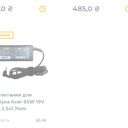
,0
₴
485,0
₴
гинал
 питания для
бука Acer 65W 19V
 5.5x1.7mm
1905517HJ Orig
ость
65 W