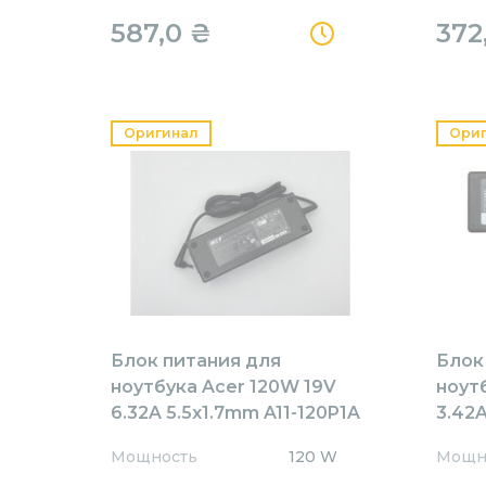
587,0
₴
372
Оригинал
Ори
Блок питания для
Блок
ноутбука Acer 120W 19V
ноут
6.32A 5.5x1.7mm A11-120P1A
3.42A
Orig
AR65
Мощность
120 W
Мощн