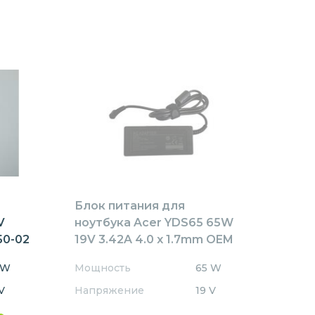
Блок питания для
V
ноутбука Acer YDS65 65W
50-02
19V 3.42A 4.0 x 1.7mm OEM
 W
Мощность
65 W
V
Напряжение
19 V