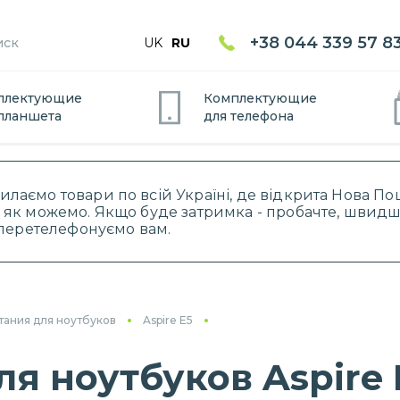
+38 044 339 57 8
UK
RU
плектующие
Комплектующие
планшет
а
для
телефон
а
силаємо товари по всій Україні, де відкрита Нова 
 як можемо. Якщо буде затримка - пробачте, швидше
і перетелефонуємо вам.
тания для ноутбуков
Aspire E5
я ноутбуков Aspire 