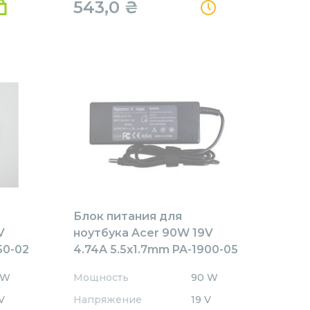
543,0
₴
Блок питания для
V
ноутбука Acer 90W 19V
50-02
4.74A 5.5x1.7mm PA-1900-05
REPLACEMENT
 W
Мощность
90 W
V
Напряжение
19 V