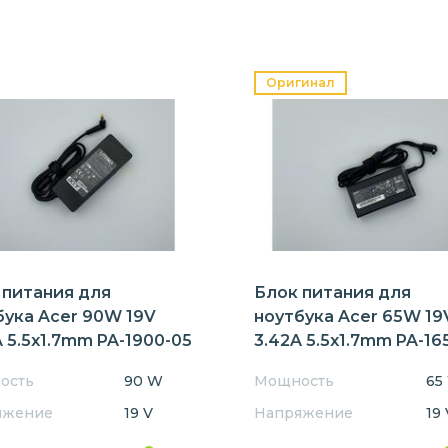
Оригинал
 питания для
Блок питания для
бука Acer 90W 19V
ноутбука Acer 65W 19
 5.5x1.7mm PA-1900-05
3.42A 5.5x1.7mm PA-16
Orig
ость
90 W
Мощность
65
яжение
19 V
Напряжение
19 