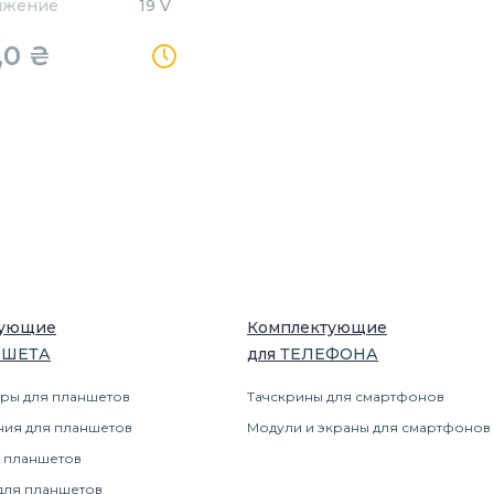
яжение
19 V
,0
₴
тующие
Комплектующие
НШЕТ
А
для
ТЕЛЕФОН
А
ры для планшетов
Тачскрины для смартфонов
ния для планшетов
Модули и экраны для смартфонов
 планшетов
для планшетов