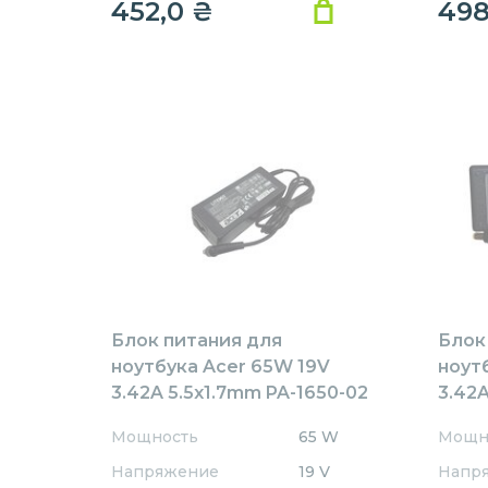
452,0
₴
49
Блок питания для
Блок
ноутбука Acer 65W 19V
ноут
3.42A 5.5x1.7mm PA-1650-02
3.42A
Rev:А01 OEM
AR65
Мощность
65 W
Мощн
REPL
Напряжение
19 V
Напр