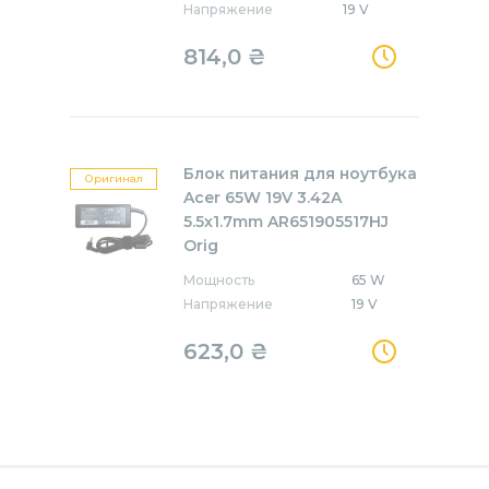
Напряжение
19 V
814,0
₴
Блок питания для ноутбука
Оригинал
Acer 65W 19V 3.42A
5.5x1.7mm AR651905517HJ
Orig
Мощность
65 W
Напряжение
19 V
623,0
₴