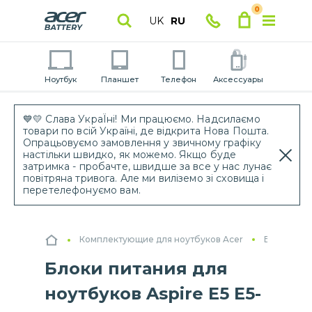
0
UK
RU
Ноутбук
Планшет
Телефон
Аксессуары
💙💛 Слава УкраЇні! Ми працюємо. Надсилаємо
товари по всій Україні, де відкрита Нова Пошта.
Опрацьовуємо замовлення у звичному графіку
настільки швидко, як можемо. Якщо буде
затримка - пробачте, швидше за все у нас лунає
повітряна тривога. Але ми виліземо зі сховища і
перетелефонуємо вам.
Комплектующие для ноутбуков Acer
Блоки пит
Блоки питания для
ноутбуков Aspire E5 E5-