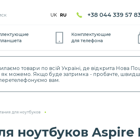
+38 044 339 57 8
UK
RU
плектующие
Комплектующие
планшет
а
для
телефон
а
силаємо товари по всій Україні, де відкрита Нова 
 як можемо. Якщо буде затримка - пробачте, швидше
і перетелефонуємо вам.
тания для ноутбуков
я ноутбуков Aspire 