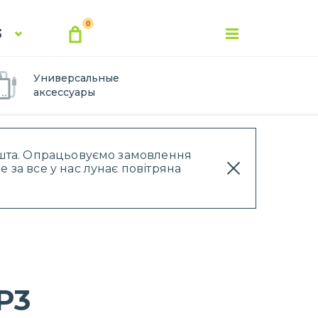
0
3
Универсальные
аксессуары
Пошта. Опрацьовуємо замовлення
 за все у нас лунає повітряна
P3