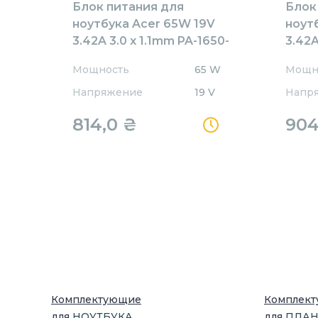
Блок питания для
Блок
ноутбука Acer 65W 19V
ноут
3.42A 3.0 x 1.1mm PA-1650-
3.42A
80 Orig
80AW
Мощность
65 W
Мощн
Напряжение
19 V
Напр
814,0
₴
90
Комплектующие
Комплек
для
НОУТБУК
А
для
ПЛА