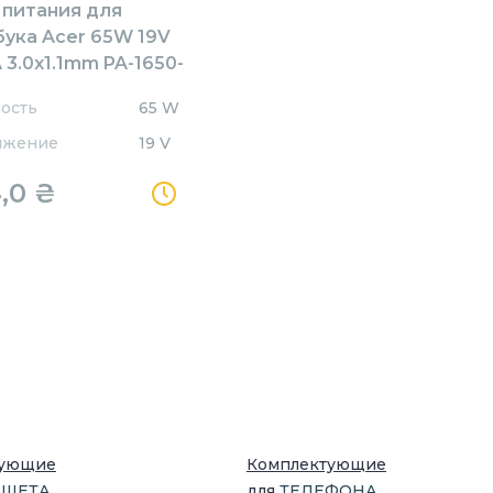
 питания для
бука Acer 65W 19V
 3.0x1.1mm PA-1650-
 Orig Orig
ость
65 W
яжение
19 V
4,0
₴
тующие
Комплектующие
НШЕТ
А
для
ТЕЛЕФОН
А