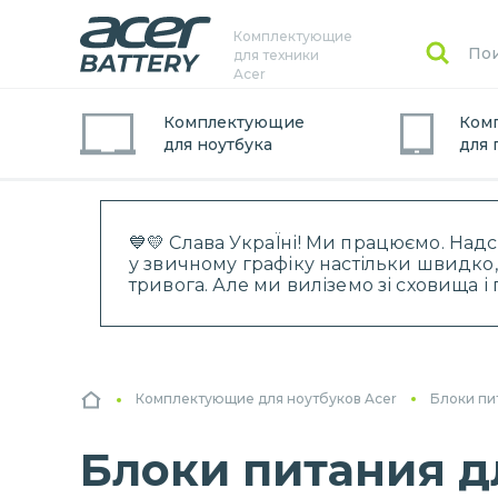
Комплектующие
для техники
Acer
Комплектующие
Ком
для
ноутбук
а
для
💙💛 Слава УкраЇні! Ми працюємо. Над
у звичному графіку настільки швидко,
тривога. Але ми виліземо зі сховища 
Комплектующие для ноутбуков Acer
Блоки пи
Блоки питания дл