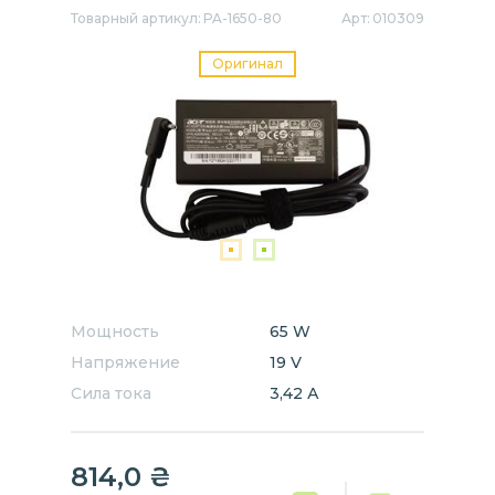
Товарный артикул:
PA-1650-80
Арт:
010309
Оригинал
Мощность
65 W
Напряжение
19 V
Сила тока
3,42 А
814,0
₴