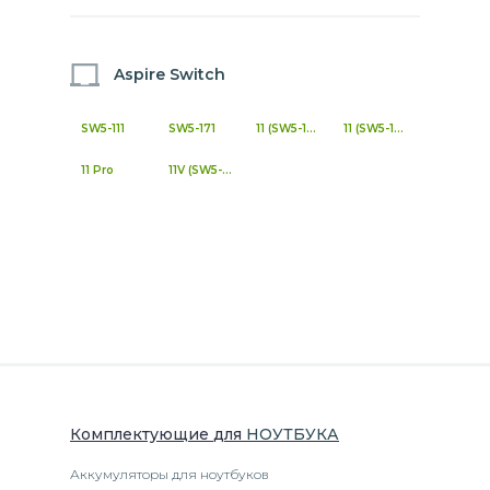
Aspire Switch
SW5-111
SW5-171
11 (SW5-171)
11 (SW5-173)
11 Pro
11V (SW5-173)
Комплектующие
для
НОУТБУК
А
Аккумуляторы для ноутбуков