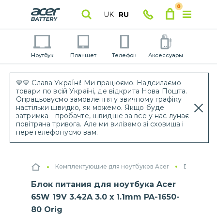
0
UK
RU
Ноутбук
Планшет
Телефон
Аксессуары
💙💛 Слава УкраЇні! Ми працюємо. Надсилаємо
товари по всій Україні, де відкрита Нова Пошта.
Опрацьовуємо замовлення у звичному графіку
настільки швидко, як можемо. Якщо буде
затримка - пробачте, швидше за все у нас лунає
повітряна тривога. Але ми виліземо зі сховища і
перетелефонуємо вам.
Комплектующие для ноутбуков Acer
Блоки пит
Блок питания для ноутбука Acer
65W 19V 3.42A 3.0 x 1.1mm PA-1650-
80 Orig