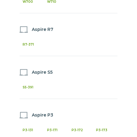
W700
W710
Aspire R7
R7-371
Aspire S5
S5-391
Aspire P3
P3-131
P3-171
P3-172
P3-173