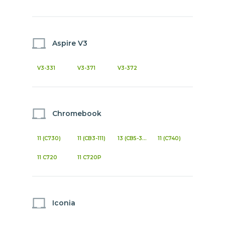
Aspire V3
V3-331
V3-371
V3-372
Chromebook
11 (C730)
11 (CB3-111)
13 (CB5-311)
11 (C740)
11 C720
11 C720P
Iconia