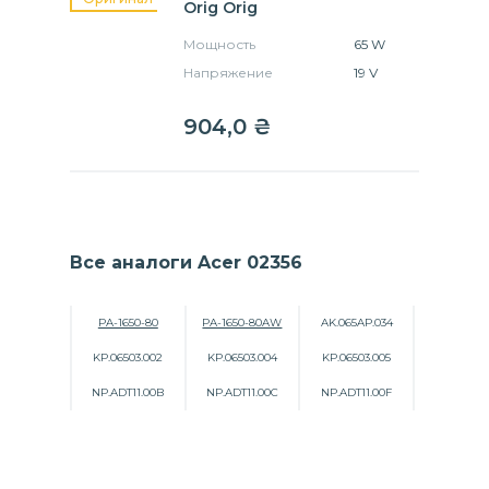
Orig Orig
Мощность
65 W
Напряжение
19 V
904,0
₴
Все аналоги Acer 02356
PA-1650-80
PA-1650-80AW
AK.065AP.034
KP.06503.002
KP.06503.004
KP.06503.005
NP.ADT11.00B
NP.ADT11.00C
NP.ADT11.00F