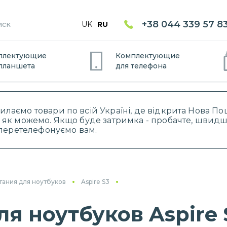
+38 044 339 57 8
UK
RU
плектующие
Комплектующие
планшет
а
для
телефон
а
силаємо товари по всій Україні, де відкрита Нова 
 як можемо. Якщо буде затримка - пробачте, швидше
і перетелефонуємо вам.
тания для ноутбуков
Aspire S3
я ноутбуков Aspire S