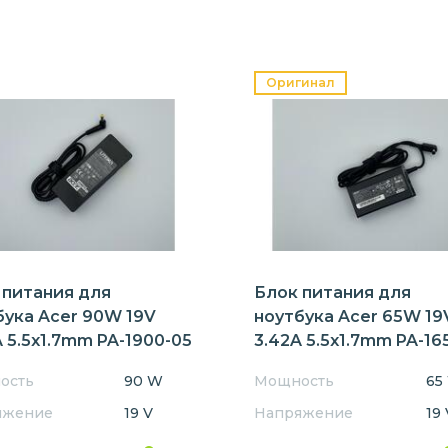
Оригинал
 питания для
Блок питания для
бука Acer 90W 19V
ноутбука Acer 65W 19
 5.5x1.7mm PA-1900-05
3.42A 5.5x1.7mm PA-16
Orig
ость
90 W
Мощность
65
яжение
19 V
Напряжение
19 