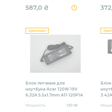
587,0
₴
372
Оригинал
Ори
Блок питания для
Блок
ноутбука Acer 120W 19V
ноут
6.32A 5.5x1.7mm A11-120P1A
3.42A
Orig
AR65
Мощность
120 W
Мощн