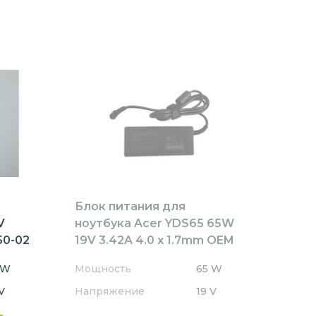
Блок питания для
V
ноутбука Acer YDS65 65W
50-02
19V 3.42A 4.0 x 1.7mm OEM
 W
Мощность
65 W
V
Напряжение
19 V