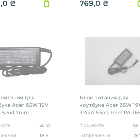
8,0
₴
769,0
₴
 питания для
Блок питания для
бука Acer 65W 19V
ноутбука Acer 65W 19
 5.5x1.7mm
3.42A 5.5x1.7mm PA-16
1905517HJ
REPLACEMENT
ость
65 W
Мощность
65
ACEMENT
яжение
19 V
Напряжение
19 