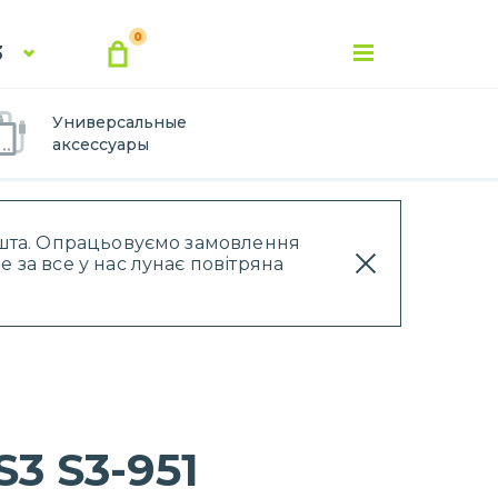
0
3
Универсальные
аксессуары
Пошта. Опрацьовуємо замовлення
 за все у нас лунає повітряна
3 S3-951