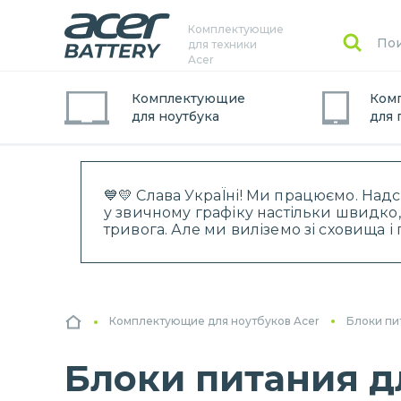
Комплектующие
для техники
Acer
Комплектующие
Ком
для
ноутбук
а
для
💙💛 Слава УкраЇні! Ми працюємо. Над
у звичному графіку настільки швидко,
тривога. Але ми виліземо зі сховища 
Комплектующие для ноутбуков Acer
Блоки пи
Блоки питания дл