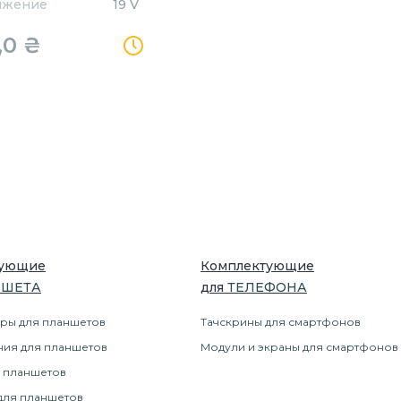
яжение
19 V
,0
₴
тующие
Комплектующие
НШЕТ
А
для
ТЕЛЕФОН
А
ры для планшетов
Тачскрины для смартфонов
ния для планшетов
Модули и экраны для смартфонов
 планшетов
для планшетов