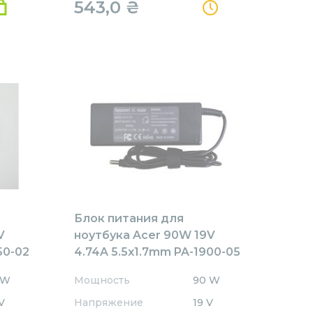
543,0
₴
Блок питания для
V
ноутбука Acer 90W 19V
50-02
4.74A 5.5x1.7mm PA-1900-05
REPLACEMENT
 W
Мощность
90 W
V
Напряжение
19 V