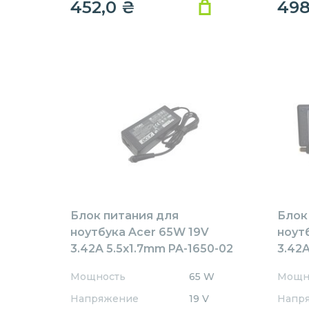
452,0
₴
49
Блок питания для
Блок
ноутбука Acer 65W 19V
ноут
3.42A 5.5x1.7mm PA-1650-02
3.42A
Rev:А01 OEM
AR65
Мощность
65 W
Мощн
REPL
Напряжение
19 V
Напр