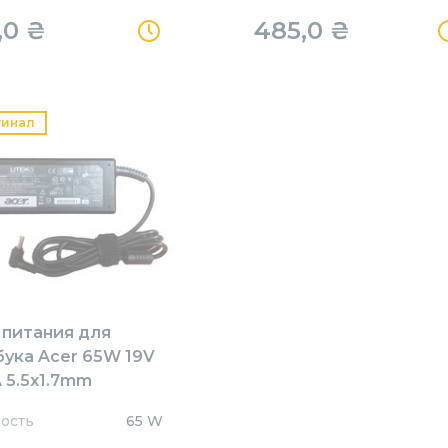
,0
₴
485,0
₴
гинал
 питания для
бука Acer 65W 19V
 5.5x1.7mm
1905517HJ Orig
ость
65 W