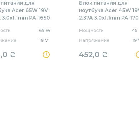
 питания для
Блок питания для
бука Acer 65W 19V
ноутбука Acer 45W 19
 3.0x1.1mm PA-1650-
2.37A 3.0x1.1mm PA-17
 Orig Orig
OEM
ость
65 W
Мощность
45
яжение
19 V
Напряжение
19 
4,0
₴
452,0
₴