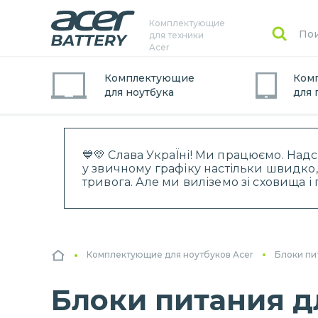
Комплектующие
для техники
Acer
Комплектующие
Ком
для
ноутбук
а
для
💙💛 Слава УкраЇні! Ми працюємо. Над
у звичному графіку настільки швидко,
тривога. Але ми виліземо зі сховища 
Комплектующие для ноутбуков Acer
Блоки пи
Блоки питания дл