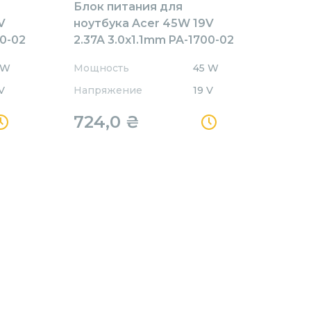
Блок питания для
V
ноутбука Acer 45W 19V
00-02
2.37A 3.0x1.1mm PA-1700-02
Orig
 W
Мощность
45 W
V
Напряжение
19 V
724,0
₴