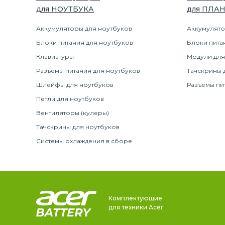
для
НОУТБУК
А
для
ПЛА
Аккумуляторы для ноутбуков
Аккумулято
Блоки питания для ноутбуков
Блоки пита
Клавиатуры
Модули для
Разъемы питания для ноутбуков
Тачскрины 
Шлейфы для ноутбуков
Разъемы пи
Петли для ноутбуков
Вентиляторы (кулеры)
Тачскрины для ноутбуков
Системы охлаждения в сборе
Комплектующие
для техники Acer