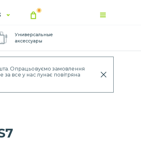
0
3
Универсальные
аксессуары
Пошта. Опрацьовуємо замовлення
 за все у нас лунає повітряна
S7