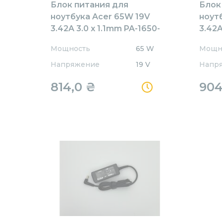
Блок питания для
Блок
ноутбука Acer 65W 19V
ноут
3.42A 3.0 x 1.1mm PA-1650-
3.42A
80 Orig
80AW
Мощность
65 W
Мощн
Напряжение
19 V
Напр
814,0
₴
90