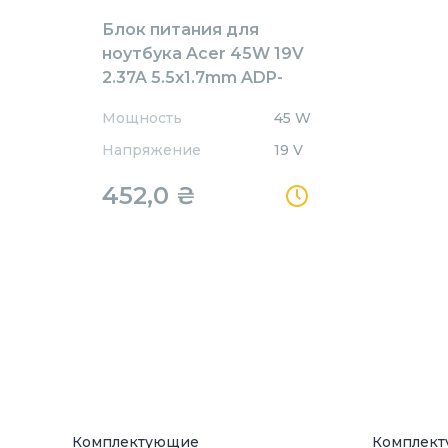
Блок питания для
ноутбука Acer 45W 19V
2.37A 5.5x1.7mm ADP-
45HE/B OEM
Мощность
45 W
Напряжение
19 V
452,0
₴
Комплектующие
Комплек