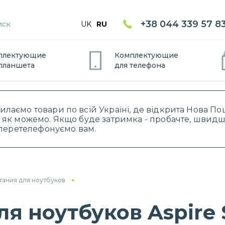
+38 044 339 57 8
UK
RU
плектующие
Комплектующие
планшет
а
для
телефон
а
силаємо товари по всій Україні, де відкрита Нова 
 як можемо. Якщо буде затримка - пробачте, швидше
і перетелефонуємо вам.
тания для ноутбуков
я ноутбуков Aspire 