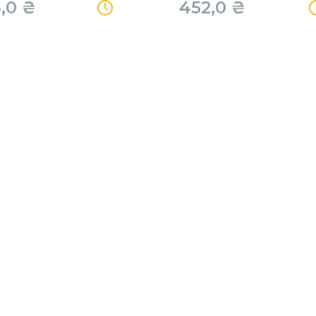
4,0
₴
452,0
₴