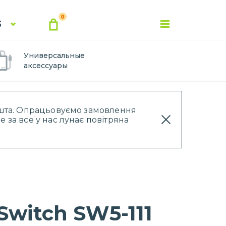
0
3
Универсальные
аксессуары
Пошта. Опрацьовуємо замовлення
 за все у нас лунає повітряна
Switch SW5-111