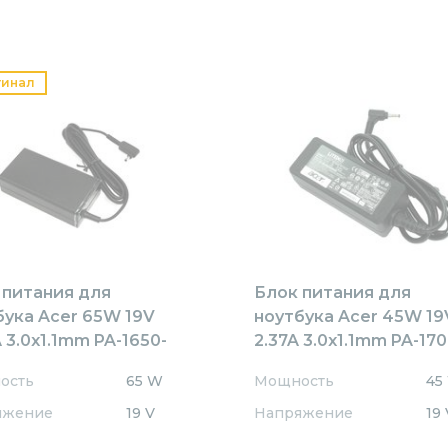
гинал
 питания для
Блок питания для
бука Acer 65W 19V
ноутбука Acer 45W 19
 3.0x1.1mm PA-1650-
2.37A 3.0x1.1mm PA-17
 Orig Orig
OEM
ость
65 W
Мощность
45
яжение
19 V
Напряжение
19 