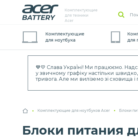
Комплектующие
для техники
Acer
Комплектующие
Ком
для
ноутбук
а
для
💙💛 Слава УкраЇні! Ми працюємо. Над
у звичному графіку настільки швидко,
тривога. Але ми виліземо зі сховища 
Комплектующие для ноутбуков Acer
Блоки пи
Блоки питания дл