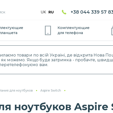
+38 044 339 57 8
UK
RU
плектующие
Комплектующие
планшет
а
для
телефон
а
силаємо товари по всій Україні, де відкрита Нова 
 як можемо. Якщо буде затримка - пробачте, швидше
і перетелефонуємо вам.
тания для ноутбуков
Aspire Switch
я ноутбуков Aspire 