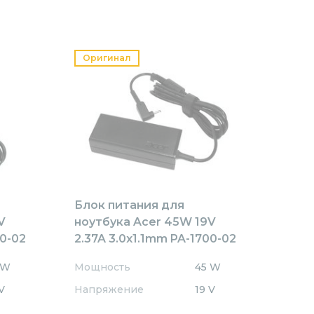
Оригинал
Блок питания для
V
ноутбука Acer 45W 19V
00-02
2.37A 3.0x1.1mm PA-1700-02
Orig
 W
Мощность
45 W
V
Напряжение
19 V