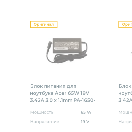
Оригинал
Ори
Блок питания для
Блок
ноутбука Acer 65W 19V
ноут
3.42A 3.0 x 1.1mm PA-1650-
3.42A
80 Orig
80AW
Мощность
65 W
Мощн
Напряжение
19 V
Напр