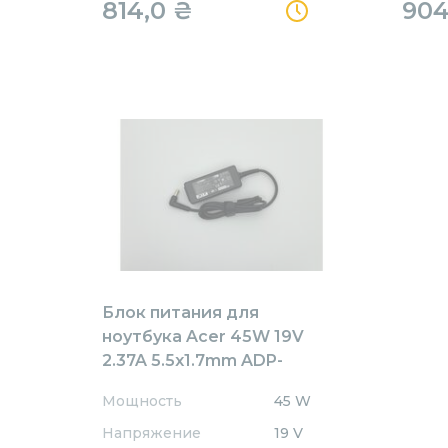
814,0
₴
90
Блок питания для
ноутбука Acer 45W 19V
2.37A 5.5x1.7mm ADP-
45HE/B OEM
Мощность
45 W
Напряжение
19 V