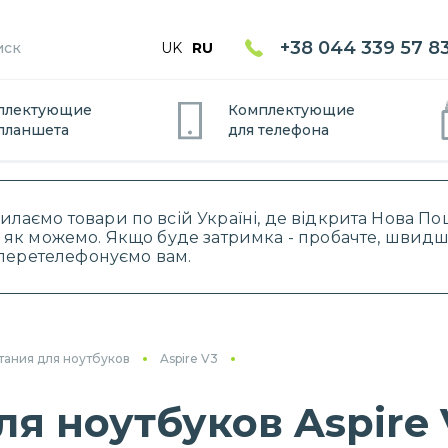
+38 044 339 57 8
UK
RU
плектующие
Комплектующие
планшет
а
для
телефон
а
силаємо товари по всій Україні, де відкрита Нова 
 як можемо. Якщо буде затримка - пробачте, швидше
і перетелефонуємо вам.
тания для ноутбуков
Aspire V3
я ноутбуков Aspire V