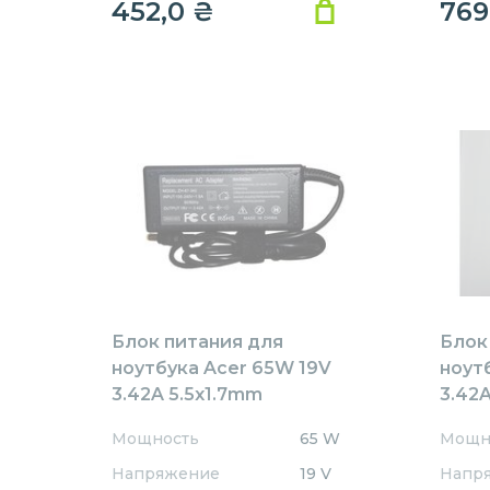
452,0
₴
769
Блок питания для
Блок
ноутбука Acer 65W 19V
ноут
3.42A 5.5x1.7mm
3.42A
AR651905517HJ
REPL
Мощность
65 W
Мощн
REPLACEMENT
Напряжение
19 V
Напр