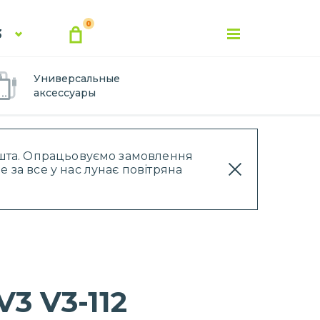
0
3
Универсальные
аксессуары
Пошта. Опрацьовуємо замовлення
 за все у нас лунає повітряна
3 V3-112