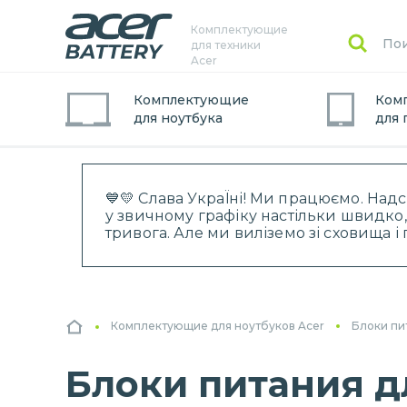
Комплектующие
для техники
Acer
Комплектующие
Ком
для
ноутбук
а
для
💙💛 Слава УкраЇні! Ми працюємо. Над
у звичному графіку настільки швидко,
тривога. Але ми виліземо зі сховища 
Комплектующие для ноутбуков Acer
Блоки пи
Блоки питания дл