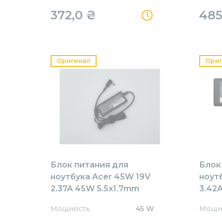
372,0
₴
485
Оригинал
Ори
Блок питания для
Блок
ноутбука Acer 45W 19V
ноут
2.37A 45W 5.5x1.7mm
3.42A
ACE19237 Orig
AR65
Мощность
45 W
Мощн