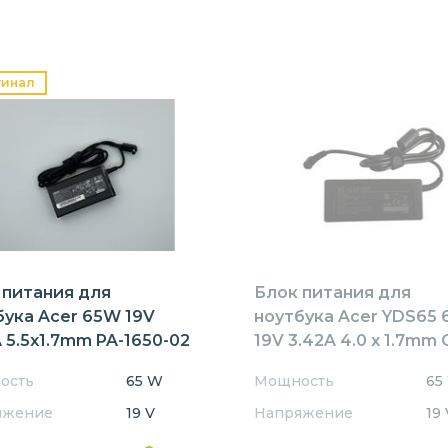
гинал
 питания для
Блок питания для
бука Acer 65W 19V
ноутбука Acer YDS65
 5.5x1.7mm PA-1650-02
19V 3.42A 4.0 x 1.7mm
ость
65 W
Мощность
65
яжение
19 V
Напряжение
19 