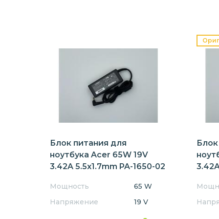
Ори
Блок питания для
Блок
ноутбука Acer 65W 19V
ноут
3.42A 5.5x1.7mm PA-1650-02
3.42A
Orig
Мощность
65 W
Мощн
Напряжение
19 V
Напр