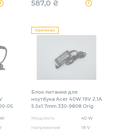
587,0
₴
Оригинал
Блок питания для
V
ноутбука Acer 40W 19V 2.1A
00-05
5.5x1.7mm 330-9808 Orig
 W
Мощность
40 W
V
Напряжение
19 V