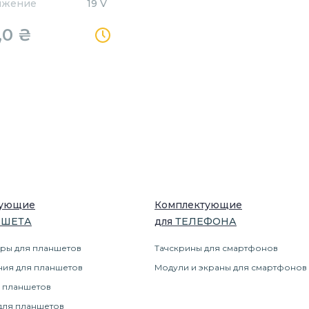
яжение
19 V
,0
₴
тующие
Комплектующие
НШЕТ
А
для
ТЕЛЕФОН
А
ры для планшетов
Тачскрины для смартфонов
ния для планшетов
Модули и экраны для смартфонов
 планшетов
для планшетов