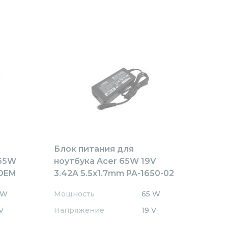
Блок питания для
 65W
ноутбука Acer 65W 19V
 OEM
3.42A 5.5x1.7mm PA-1650-02
Rev:А01 OEM
 W
Мощность
65 W
V
Напряжение
19 V