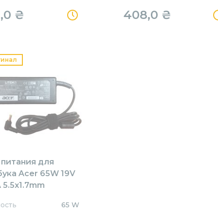
,0
₴
408,0
₴
гинал
 питания для
бука Acer 65W 19V
 5.5x1.7mm
1905517HJ Orig
ость
65 W