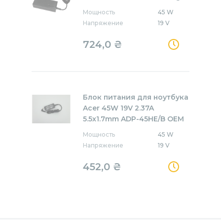
Мощность
45 W
Напряжение
19 V
724,0
₴
Блок питания для ноутбука
Acer 45W 19V 2.37A
5.5x1.7mm ADP-45HE/B OEM
Мощность
45 W
Напряжение
19 V
452,0
₴