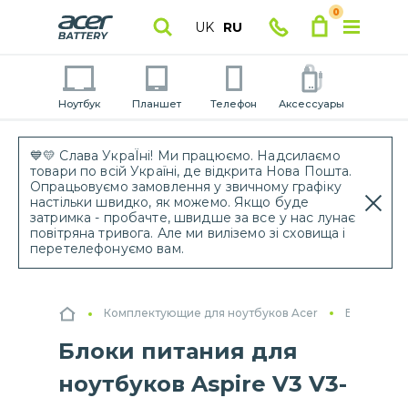
0
UK
RU
Ноутбук
Планшет
Телефон
Аксессуары
💙💛 Слава УкраЇні! Ми працюємо. Надсилаємо
товари по всій Україні, де відкрита Нова Пошта.
Опрацьовуємо замовлення у звичному графіку
настільки швидко, як можемо. Якщо буде
затримка - пробачте, швидше за все у нас лунає
повітряна тривога. Але ми виліземо зі сховища і
перетелефонуємо вам.
Комплектующие для ноутбуков Acer
Блоки пит
Блоки питания для
ноутбуков Aspire V3 V3-