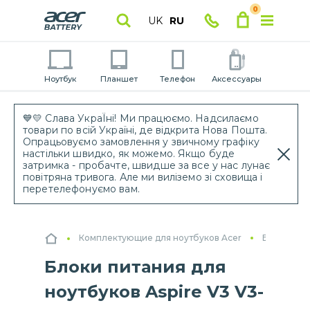
0
UK
RU
Ноутбук
Планшет
Телефон
Аксессуары
💙💛 Слава УкраЇні! Ми працюємо. Надсилаємо
товари по всій Україні, де відкрита Нова Пошта.
Опрацьовуємо замовлення у звичному графіку
настільки швидко, як можемо. Якщо буде
затримка - пробачте, швидше за все у нас лунає
повітряна тривога. Але ми виліземо зі сховища і
перетелефонуємо вам.
Комплектующие для ноутбуков Acer
Блоки пит
Блоки питания для
ноутбуков Aspire V3 V3-