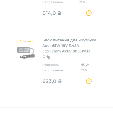
Напряжение
19 V
814,0
₴
Блок питания для ноутбука
Оригинал
Acer 65W 19V 3.42A
5.5x1.7mm AR651905517HJ
Orig
Мощность
65 W
Напряжение
19 V
623,0
₴