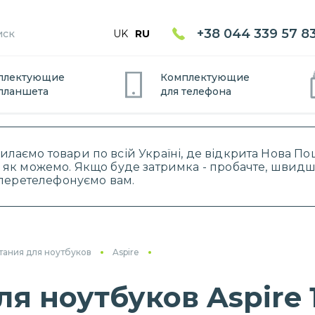
+38 044 339 57 8
UK
RU
плектующие
Комплектующие
планшет
а
для
телефон
а
силаємо товари по всій Україні, де відкрита Нова 
 як можемо. Якщо буде затримка - пробачте, швидше
і перетелефонуємо вам.
тания для ноутбуков
Aspire
я ноутбуков Aspire 