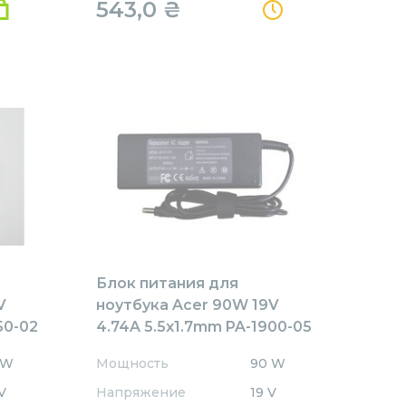
543,0
₴
Блок питания для
V
ноутбука Acer 90W 19V
50-02
4.74A 5.5x1.7mm PA-1900-05
REPLACEMENT
 W
Мощность
90 W
V
Напряжение
19 V