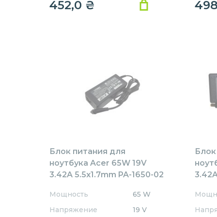
452,0
₴
49
Блок питания для
Блок
ноутбука Acer 65W 19V
ноут
3.42A 5.5x1.7mm PA-1650-02
3.42A
Rev:А01 OEM
AR65
Мощность
65 W
Мощн
REPL
Напряжение
19 V
Напр