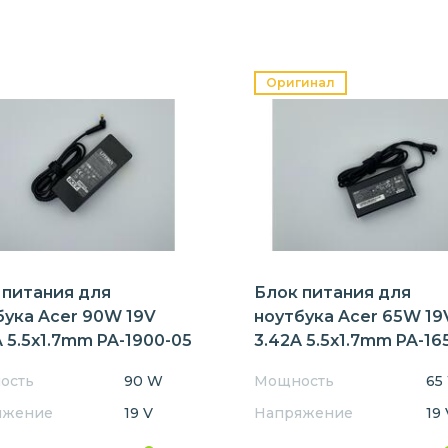
Оригинал
 питания для
Блок питания для
бука Acer 90W 19V
ноутбука Acer 65W 19
 5.5x1.7mm PA-1900-05
3.42A 5.5x1.7mm PA-16
Orig
ость
90 W
Мощность
65
яжение
19 V
Напряжение
19 