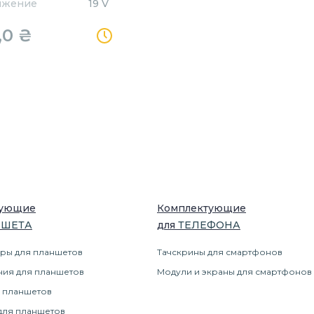
яжение
19 V
,0
₴
тующие
Комплектующие
НШЕТ
А
для
ТЕЛЕФОН
А
ры для планшетов
Тачскрины для смартфонов
ния для планшетов
Модули и экраны для смартфонов
 планшетов
для планшетов