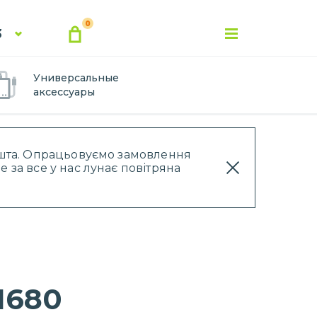
0
3
Универсальные
аксессуары
Пошта. Опрацьовуємо замовлення
 за все у нас лунає повітряна
1680