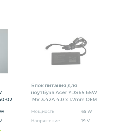
Блок питания для
V
ноутбука Acer YDS65 65W
50-02
19V 3.42A 4.0 x 1.7mm OEM
 W
Мощность
65 W
V
Напряжение
19 V