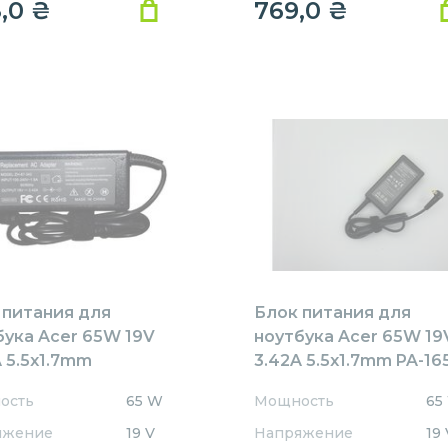
8,0
₴
769,0
₴
 питания для
Блок питания для
бука Acer 65W 19V
ноутбука Acer 65W 19
 5.5x1.7mm
3.42A 5.5x1.7mm PA-16
1905517HJ
REPLACEMENT
ость
65 W
Мощность
65
ACEMENT
яжение
19 V
Напряжение
19 