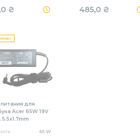
,0
₴
485,0
₴
гинал
 питания для
бука Acer 65W 19V
 5.5x1.7mm
1905517HJ Orig
ость
65 W