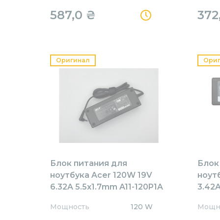
587,0
₴
372
Оригинал
Ори
Блок питания для
Блок
ноутбука Acer 120W 19V
ноут
6.32A 5.5x1.7mm A11-120P1A
3.42A
Orig
AR65
Мощность
120 W
Мощн