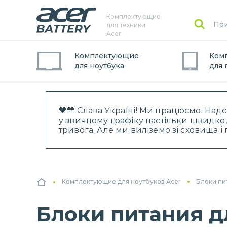
Комплектующие
для техники
Acer
Комплектующие
Ком
для
ноутбук
а
для
💙💛 Слава УкраЇні! Ми працюємо. Над
у звичному графіку настільки швидко,
тривога. Але ми виліземо зі сховища 
Комплектующие для ноутбуков Acer
Блоки пи
Блоки питания дл