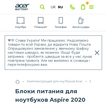
0
UK
RU
Ноутбук
Планшет
Телефон
Аксессуары
💙💛 Слава УкраЇні! Ми працюємо. Надсилаємо
товари по всій Україні, де відкрита Нова Пошта.
Опрацьовуємо замовлення у звичному графіку
настільки швидко, як можемо. Якщо буде
затримка - пробачте, швидше за все у нас лунає
повітряна тривога. Але ми виліземо зі сховища і
перетелефонуємо вам.
Комплектующие для ноутбуков Acer
Блоки пит
Блоки питания для
ноутбуков Aspire 2020