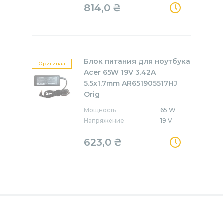
814,0
₴
Блок питания для ноутбука
Оригинал
Acer 65W 19V 3.42A
5.5x1.7mm AR651905517HJ
Orig
Мощность
65 W
Напряжение
19 V
623,0
₴