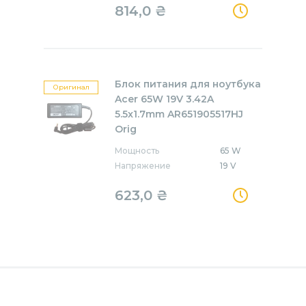
814,0
₴
Блок питания для ноутбука
Оригинал
Acer 65W 19V 3.42A
5.5x1.7mm AR651905517HJ
Orig
Мощность
65 W
Напряжение
19 V
623,0
₴