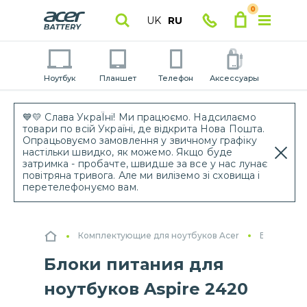
0
UK
RU
Ноутбук
Планшет
Телефон
Аксессуары
💙💛 Слава УкраЇні! Ми працюємо. Надсилаємо
товари по всій Україні, де відкрита Нова Пошта.
Опрацьовуємо замовлення у звичному графіку
настільки швидко, як можемо. Якщо буде
затримка - пробачте, швидше за все у нас лунає
повітряна тривога. Але ми виліземо зі сховища і
перетелефонуємо вам.
Комплектующие для ноутбуков Acer
Блоки пит
Блоки питания для
ноутбуков Aspire 2420