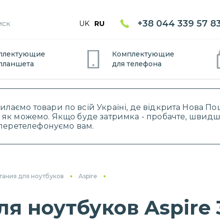
+38 044 339 57 8
UK
RU
плектующие
Комплектующие
планшет
а
для
телефон
а
силаємо товари по всій Україні, де відкрита Нова 
 як можемо. Якщо буде затримка - пробачте, швидше
і перетелефонуємо вам.
тания для ноутбуков
Aspire
ля ноутбуков Aspire