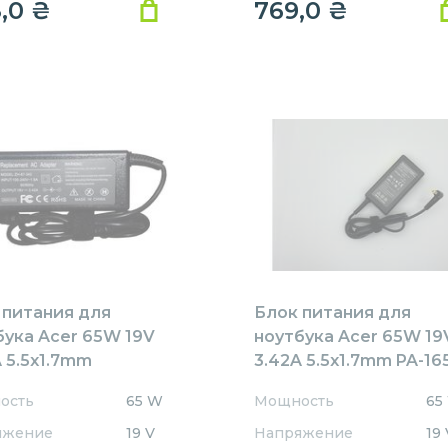
8,0
₴
769,0
₴
 питания для
Блок питания для
бука Acer 65W 19V
ноутбука Acer 65W 19
 5.5x1.7mm
3.42A 5.5x1.7mm PA-16
1905517HJ
REPLACEMENT
ость
65 W
Мощность
65
ACEMENT
яжение
19 V
Напряжение
19 