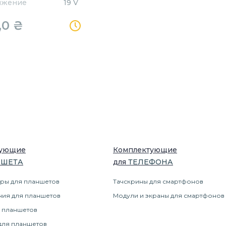
яжение
19 V
,0
₴
тующие
Комплектующие
НШЕТ
А
для
ТЕЛЕФОН
А
ры для планшетов
Тачскрины для смартфонов
ния для планшетов
Модули и экраны для смартфонов
 планшетов
для планшетов