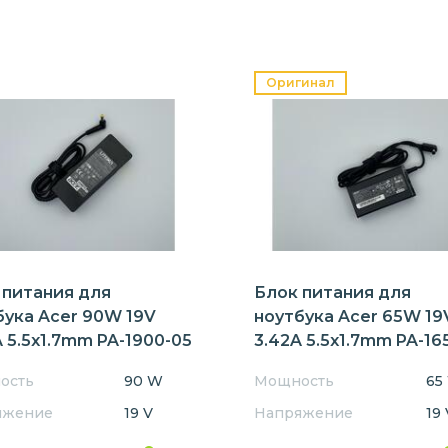
Оригинал
 питания для
Блок питания для
бука Acer 90W 19V
ноутбука Acer 65W 19
 5.5x1.7mm PA-1900-05
3.42A 5.5x1.7mm PA-16
Orig
ость
90 W
Мощность
65
яжение
19 V
Напряжение
19 