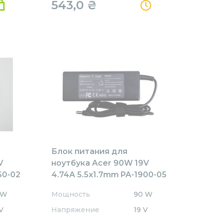
543,0
₴
Блок питания для
V
ноутбука Acer 90W 19V
50-02
4.74A 5.5x1.7mm PA-1900-05
REPLACEMENT
 W
Мощность
90 W
V
Напряжение
19 V