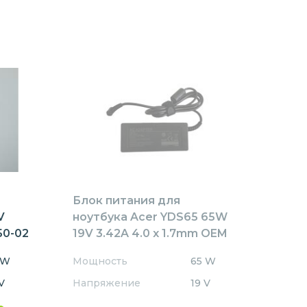
Блок питания для
V
ноутбука Acer YDS65 65W
50-02
19V 3.42A 4.0 x 1.7mm OEM
 W
Мощность
65 W
V
Напряжение
19 V