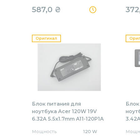
587,0
₴
372
Оригинал
Ори
Блок питания для
Блок
ноутбука Acer 120W 19V
ноут
6.32A 5.5x1.7mm A11-120P1A
3.42A
Orig
AR65
Мощность
120 W
Мощн