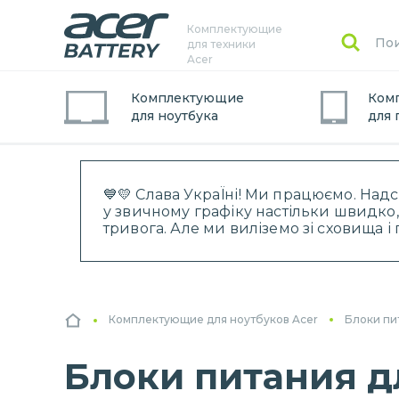
Комплектующие
для техники
Acer
Комплектующие
Ком
для
ноутбук
а
для
💙💛 Слава УкраЇні! Ми працюємо. Над
у звичному графіку настільки швидко,
тривога. Але ми виліземо зі сховища 
Комплектующие для ноутбуков Acer
Блоки пи
Блоки питания д