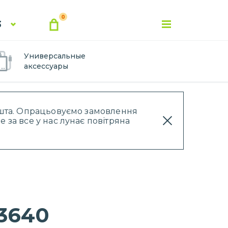
0
3
Универсальные
аксессуары
Пошта. Опрацьовуємо замовлення
 за все у нас лунає повітряна
 3640