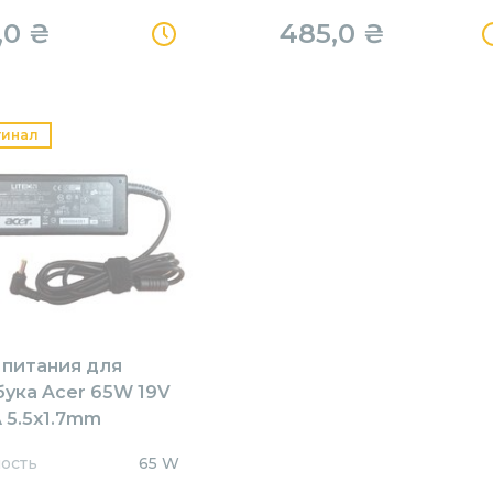
,0
₴
485,0
₴
гинал
 питания для
бука Acer 65W 19V
 5.5x1.7mm
1905517HJ Orig
ость
65 W