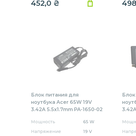
452,0
₴
49
Блок питания для
Блок
ноутбука Acer 65W 19V
ноут
3.42A 5.5x1.7mm PA-1650-02
3.42A
Rev:А01 OEM
AR65
Мощность
65 W
Мощн
REPL
Напряжение
19 V
Напр